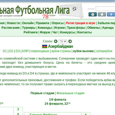
логин
ная
|
Новости
|
Онлайн
|
Правила
|
Опросы
|
Регистрация в игре
|
Забыли па
Расписание
|
Турниры
|
Команды
|
Игроки
|
Трансферы
|
Обмены
|
Аренда
Рейтинги
|
Форум
|
Чат
|
Конкурсы
|
Контакты
Сезон:
Азербайджан
D1
|
D2
|
D3
|
КЛК
|
переходные
|
кубок страны
|
кубок вызова
|
суперкубок
6
о олимпийской системе с выбыванием. Соперники проводят один матч на пол
а проходит без домашнего бонуса. Цена на билеты - это среднее ари
и двух команд, участвующих в матче.
еди команд из D3 и D4 в странах, где в чемпионате участвуют не менее 48 кл
ёт дополнительные призовые, достижения и трофеи. Если победитель кубка в
ез чемпионат, то он получает право сыграть в переходных матчах за выход в
Первые стадии
|
Финальные стадии
1/4 финала
2
24 февраля, 22
00
00
3
0