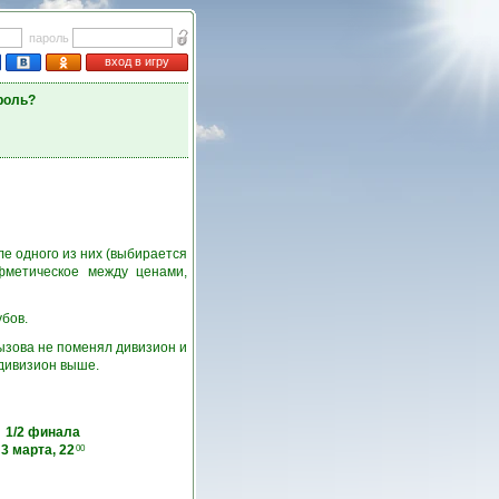
пароль
вход в игру
роль?
е одного из них (выбирается
фметическое между ценами,
убов.
ызова не поменял дивизион и
 дивизион выше.
1/2 финала
3 марта, 22
00