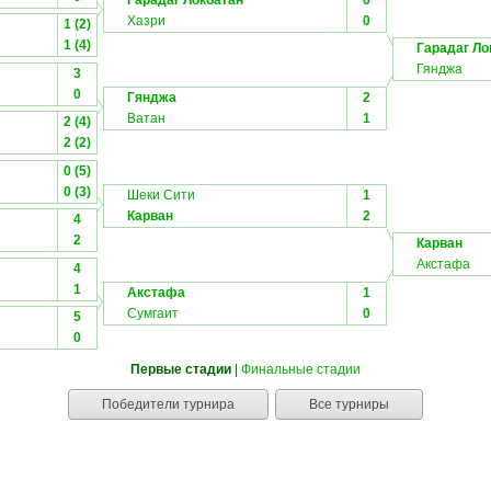
Гарадаг Локбатан
6
Хазри
0
1 (2)
1 (4)
Гарадаг Ло
Гянджа
3
0
Гянджа
2
Ватан
1
2 (4)
2 (2)
0 (5)
0 (3)
Шеки Сити
1
Карван
2
4
2
Карван
Акстафа
4
1
Акстафа
1
Сумгаит
0
5
0
Первые стадии
|
Финальные стадии
Победители турнира
Все турниры