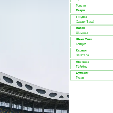
Гоязан
Хазри
Гянджа
Хазар (Баку)
Ватан
Шамахы
Шеки Сити
Гойджа
Карван
Загатала
Акстафа
Гёйгёль
Сумгаит
Гусар