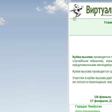
Глав
Кубки вызова
проводятся п
случайным образом), игр
предложенными менеджерам
Кубки вызова проводятся ср
Участие в кубке вызова да
не попал в переходные чер
1/8 финала
17 февраля, 2
Гарадаг Локбатан
Араз-Нахичевань