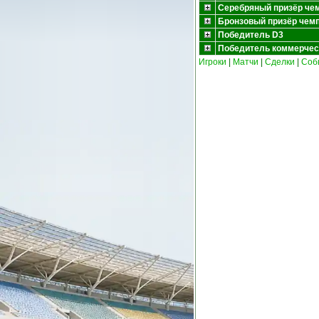
Серебряный призёр че
Бронзовый призёр чем
Победитель D3
Победитель коммерчес
Игроки
|
Матчи
|
Сделки
|
Соб