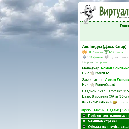
Глав
Аль-Бидда (Доха, Катар)
D1, 1 место
1/16 финала
1/16 финала
Группа, 3 мест
Сборная:
Катар, юн.
Менеджер:
Роман Осипенк
Ник:
roNNi32
Заместитель:
Артём Левоц
Ник:
RemyGaard
Стадион: "Рас Лаффан",
115
База:
8
уровень (
36
из
36
сл
Финансы:
896 976
= 896к
Игроки
|
Матчи
|
Сделки
|
Соб
Победитель националь
Чемпион страны
Обладатель кубка стр