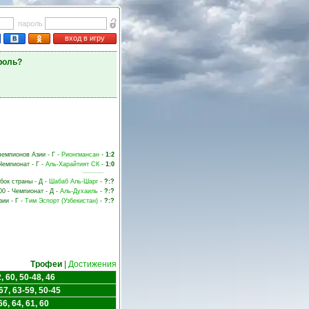
пароль
вход в игру
роль?
 чемпионов Азии - Г -
Рионгмансан
-
1:2
Чемпионат - Г -
Аль-Харайтият СК
-
1:0
убок страны - Д -
Шабаб Аль-Шарг
-
?:?
00 - Чемпионат - Д -
Аль-Духаиль
-
?:?
зии - Г -
Тим Эспорт (Узбекистан)
-
?:?
Трофеи
|
Достижения
, 60, 50-48, 46
67, 63-59, 50-45
6, 64, 61, 60