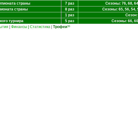
мпионата страны
7 раз
Сезоны: 76, 68, 64,
пионата страны
8 раз
Сезоны: 65, 56, 54, 5
1 раз
Сезон:
кого турнира
5 раз
Сезоны: 66, 60,
ытия
|
Финансы
|
Статистика
|
Трофеи
55