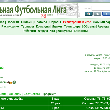
логин
ная
|
Новости
|
Онлайн
|
Правила
|
Опросы
|
Регистрация в игре
|
Забыли па
Расписание
|
Турниры
|
Команды
|
Игроки
|
Трансферы
|
Обмены
|
Аренда
Рейтинги
|
Форум
|
Чат
|
Конкурсы
|
Контакты
о
6 августа, 22:00 - Лига
о
вчера, 22:00 - 
сегодня, 22:00 - К
кий
10 августа, 22:
11 августа, 22:00 - Кубок А
тыс.
отов)
 = 0м
ытия
|
Финансы
|
Статистика
|
Трофеи
55
ного суперкубка
8 раз
Сезоны: 78, 75, 62
20 раз
Сезоны: 77, 75-69, 
аны
6 раз
Сезоны: 75, 68, 6