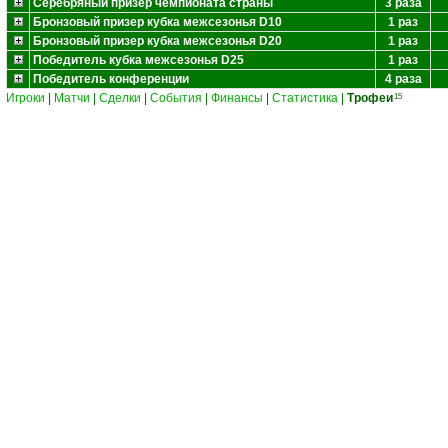
Серебряный призёр чемпионата страны
3 раза
Бронзовый призер кубка межсезонья D10
1 раз
Бронзовый призер кубка межсезонья D20
1 раз
Победитель кубка межсезонья D25
1 раз
Победитель конференции
4 раза
Игроки
|
Матчи
|
Сделки
|
События
|
Финансы
|
Статистика
|
Трофеи
15