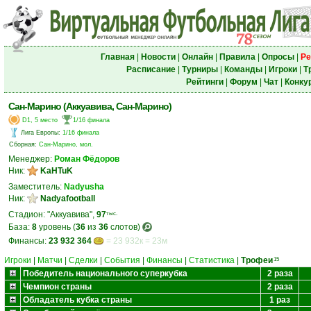
Главная
|
Новости
|
Онлайн
|
Правила
|
Опросы
|
Ре
Расписание
|
Турниры
|
Команды
|
Игроки
|
Т
Рейтинги
|
Форум
|
Чат
|
Конку
Сан-Марино (Аккуавива, Сан-Марино)
D1, 5 место
1/16 финала
Лига Европы
:
1/16 финала
Сборная:
Сан-Марино, мол.
Менеджер:
Роман Фёдоров
Ник:
KaHTuK
Заместитель:
Nadyusha
Ник:
Nadyafootball
Стадион: "Аккуавива",
97
тыс.
База:
8
уровень (
36
из
36
слотов)
Финансы:
23 932 364
= 23 932к = 23м
Игроки
|
Матчи
|
Сделки
|
События
|
Финансы
|
Статистика
|
Трофеи
15
Победитель национального суперкубка
2 раза
Чемпион страны
2 раза
Обладатель кубка страны
1 раз