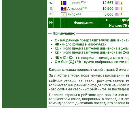
Швеция
12.667
2534
52.
1
1
Андорра
10.500
2103
53.
1
1
Кипр
5.000
2154
54.
1
1
Р
Пред
№
Федерация
Начало 75-
Примечание:
О
- набранные представителями дивизиона о
ЧК
- число команд в мирокубках
К1
- число представителей дивизиона в 1-ом
К2
- число представителей дивизиона во 2-о
ЧК ≤ К1+К2
- т.к. например команда может поу
О = Sum(О
) / ЧК
- сумма набранных всеми ко
i
Каждая команда приносит своей стране 2 очка за
За участие в турах, помеченных в расписании зв
Рейтинг страны за сезон рассчитывается ка
количество набранных очков делится на число 
- это сумма ее сезонных рейтингов за последние
Позиция страны в рейтинге при равном кол-в
количеством очков, набранных в последнем се
команд первого дивизиона последнего сезона н