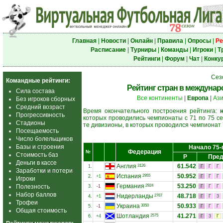
Главная
|
Новости
|
Онлайн
|
Правила
|
Опросы
|
Ре
Расписание
|
Турниры
|
Команды
|
Игроки
|
Т
Рейтинги
|
Форум
|
Чат
|
Конку
Сез
Командные рейтинги:
Рейтинг стран в междунаро
Сила состава
Все континенты
|
Европа
|
Аз
Без игроков сборных
Средний возраст
Время окончательного построения рейтинга:
Прогрессивность
которых проводились чемпионаты с 71 по 75 се
Стадионы
те дивизионы, в которых проводился чемпионат 
Посещаемость
Число болельщиков
Базы и строения
Начало 75-
Федерация
№
Стоимость баз
Р
Пред
Деньги в кассе
Англия
61.542
3126
1.
Г
Г
Г
Заработки и потери
Испания
50.952
2955
2.
+1
Г
Г
Г
Игроки
Германия
53.250
Полезность
2924
3.
-1
Г
Г
Г
Набор баллов
Нидерланды
48.718
2767
4.
+1
Г
Г
3
Трофеи
Украина
50.933
3050
5.
-1
Г
Г
Г
Общая стоимость
Шотландия
41.271
2575
6.
+4
Г
3
Г