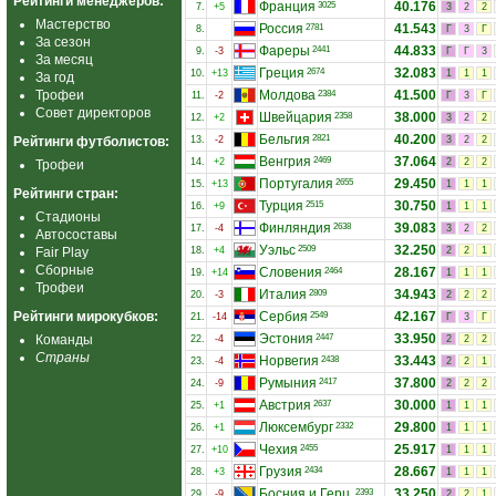
Рейтинги менеджеров:
Франция
40.176
3025
7.
+5
3
2
2
Мастерство
Россия
41.543
2781
8.
Г
3
Г
За сезон
Фареры
44.833
2441
9.
-3
Г
Г
3
За месяц
Греция
32.083
2674
10.
+13
1
1
1
За год
Трофеи
Молдова
41.500
2384
11.
-2
Г
3
Г
Совет директоров
Швейцария
38.000
2358
12.
+2
3
2
2
Бельгия
40.200
2821
Рейтинги футболистов:
13.
-2
3
2
2
Венгрия
37.064
2469
14.
+2
2
2
2
Трофеи
Португалия
29.450
2655
15.
+13
1
1
1
Рейтинги стран:
Турция
30.750
2515
16.
+9
1
1
1
Стадионы
Финляндия
39.083
2638
17.
-4
3
2
2
Автосоставы
Уэльс
32.250
2509
Fair Play
18.
+4
2
2
1
Сборные
Словения
28.167
2464
19.
+14
1
1
1
Трофеи
Италия
34.943
2809
20.
-3
2
2
2
Рейтинги мирокубков:
Сербия
42.167
2549
21.
-14
Г
3
Г
Эстония
33.950
Команды
2447
22.
-4
2
2
2
Страны
Норвегия
33.443
2438
23.
-4
2
2
1
Румыния
37.800
2417
24.
-9
2
2
2
Австрия
30.000
2637
25.
+1
1
1
1
Люксембург
29.800
2332
26.
+1
1
1
1
Чехия
25.917
2455
27.
+10
1
1
1
Грузия
28.667
2434
28.
+3
1
1
1
Босния и Герц.
33.250
2393
29.
-9
2
2
1