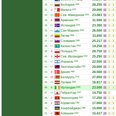
Болгария
28.250
2409
30.
+2
1
1
1
Мальта
29.000
2373
31.
-2
1
1
1
Сев. Македония
23.083
2241
32.
+10
1
1
1
Армения
31.500
2407
33.
-9
1
1
1
Исландия
23.300
2376
34.
+7
1
1
1
Сан-Марино
26.500
2546
35.
+1
1
1
1
Литва
33.050
2699
36.
-15
2
2
1
Словакия
25.217
2348
37.
+2
1
1
1
Казахстан
19.250
2510
38.
+7
1
1
1
Польша
28.750
2557
39.
-9
1
1
1
Сев. Ирландия
25.250
2212
40.
-2
1
1
1
Израиль
22.500
2193
41.
+2
1
1
1
Лихтенштейн
20.000
2292
42.
+2
1
1
1
Дания
26.500
2482
43.
-8
1
1
1
Беларусь
27.050
2725
44.
-10
1
1
1
Латвия
16.917
2355
45.
+3
1
1
1
Ирландия
23.500
2269
46.
-6
1
1
1
Гибралтар
14.750
2147
47.
+4
1
1
Черногория
17.250
2241
48.
-2
1
1
1
Хорватия
17.000
2382
49.
-2
1
1
1
Азербайджан
15.000
2380
50.
1
1
1
Албания
15.417
2153
51.
-2
1
1
1