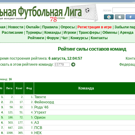
логин
ная
|
Новости
|
Онлайн
|
Правила
|
Опросы
|
Регистрация в игре
|
Забыли па
Расписание
|
Турниры
|
Команды
|
Игроки
|
Трансферы
|
Обмены
|
Аренда
Рейтинги
|
Форум
|
Чат
|
Конкурсы
|
Контакты
Рейтинг силы составов команд
ремя построения рейтинга:
6 августа, 12:04:57
Конт
скать в этом рейтинге команду:
Федерац
оманд:
16
Команда
№
Лига
Конт
Фед
Твенте
1.
2.
2.
1.
Фейеноорд
2.
23.
17.
2.
Рода '46
3.
59.
32.
3.
Утрехт
4.
121.
51.
4.
Орион
5.
186.
72.
5.
АЗ
6.
503.
177.
6.
ПСВ
7.
647.
220.
7.
НЕК
8.
1098.
365.
9.