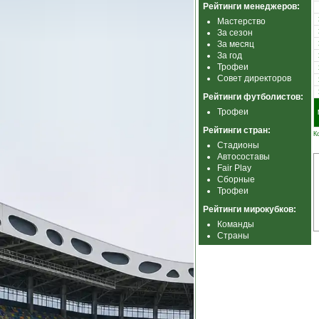
Рейтинги менеджеров:
Мастерство
За сезон
За месяц
За год
Трофеи
Совет директоров
Рейтинги футболистов:
Трофеи
Рейтинги стран:
К
Стадионы
Автосоставы
Fair Play
Сборные
Трофеи
Рейтинги мирокубков:
Команды
Страны