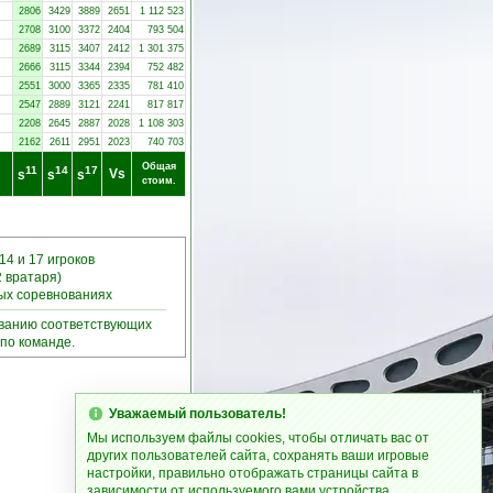
2806
3429
3889
2651
1 112 523
2708
3100
3372
2404
793 504
2689
3115
3407
2412
1 301 375
2666
3115
3344
2394
752 482
2551
3000
3365
2335
781 410
2547
2889
3121
2241
817 817
2208
2645
2887
2028
1 108 303
2162
2611
2951
2023
740 703
Общая
11
14
17
Vs
s
s
s
стоим.
14 и 17 игроков
2 вратаря)
ных соревнованиях
ыванию соответствующих
по команде.
Уважаемый пользователь!
Мы используем файлы cookies, чтобы отличать вас от
других пользователей сайта, сохранять ваши игровые
настройки, правильно отображать страницы сайта в
зависимости от используемого вами устройства.