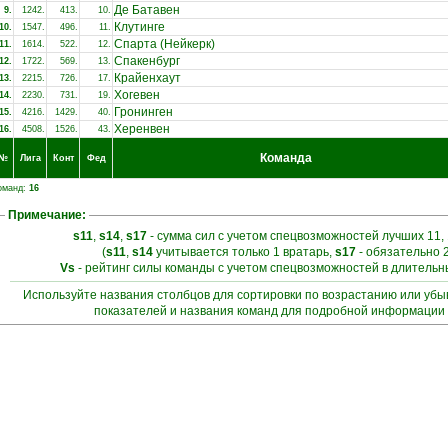
Де Батавен
9.
1242.
413.
10.
Клутинге
10.
1547.
496.
11.
Спарта (Нейкерк)
11.
1614.
522.
12.
Спакенбург
12.
1722.
569.
13.
Крайенхаут
13.
2215.
726.
17.
Хогевен
14.
2230.
731.
19.
Гронинген
15.
4216.
1429.
40.
Херенвен
16.
4508.
1526.
43.
Команда
№
Лига
Конт
Фед
оманд:
16
Примечание:
s11
,
s14
,
s17
- сумма сил с учетом спецвозможностей лучших 11, 
(
s11
,
s14
учитывается только 1 вратарь,
s17
- обязательно 
Vs
- рейтинг силы команды с учетом спецвозможностей в длитель
Используйте названия столбцов для сортировки по возрастанию или уб
показателей и названия команд для подробной информации 