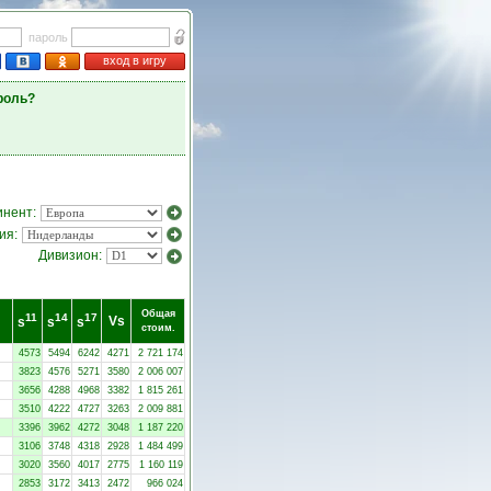
пароль
вход в игру
роль?
инент:
ия:
Дивизион:
Общая
11
14
17
Vs
s
s
s
стоим.
4573
5494
6242
4271
2 721 174
3823
4576
5271
3580
2 006 007
3656
4288
4968
3382
1 815 261
3510
4222
4727
3263
2 009 881
3396
3962
4272
3048
1 187 220
3106
3748
4318
2928
1 484 499
3020
3560
4017
2775
1 160 119
2853
3172
3413
2472
966 024