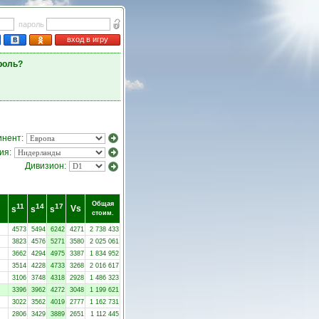
пароль
вход в игру
роль?
инент:
ия:
Дивизион:
Общая
11
14
17
Vs
s
s
s
стоим.
4573
5494
6242
4271
2 738 433
3823
4576
5271
3580
2 025 061
3662
4294
4975
3387
1 834 952
3514
4228
4733
3268
2 016 617
3106
3748
4318
2928
1 486 323
3396
3962
4272
3048
1 199 621
3022
3562
4019
2777
1 162 731
2806
3429
3889
2651
1 112 445