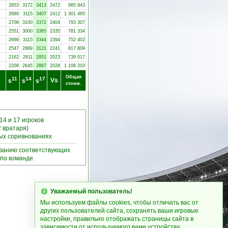
2853
3172
3413
2472
965 943
2689
3115
3407
2412
1 301 465
2708
3100
3372
2404
793 307
2551
3000
3365
2335
781 334
2666
3115
3344
2394
752 402
2547
2889
3121
2241
817 809
2162
2611
2951
2023
739 017
2208
2645
2887
2028
1 108 203
Общая
11
14
17
Vs
s
s
s
стоим.
14 и 17 игроков
2 вратаря)
ных соревнованиях
ыванию соответствующих
по команде.
Уважаемый пользователь!
Мы используем файлы cookies, чтобы отличать вас от
других пользователей сайта, сохранять ваши игровые
настройки, правильно отображать страницы сайта в
зависимости от используемого вами устройства.