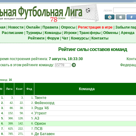
логин
ная
|
Новости
|
Онлайн
|
Правила
|
Опросы
|
Регистрация в игре
|
Забыли па
Расписание
|
Турниры
|
Команды
|
Игроки
|
Трансферы
|
Обмены
|
Аренда
Рейтинги
|
Форум
|
Чат
|
Конкурсы
|
Контакты
Рейтинг силы составов команд
ремя построения рейтинга:
7 августа, 18:33:30
Конт
скать в этом рейтинге команду:
Федерац
оманд:
16
Команда
№
Лига
Конт
Фед
Твенте
1.
3.
3.
1.
Фейеноорд
2.
42.
22.
2.
Рода '46
3.
86.
38.
3.
Утрехт
4.
152.
58.
4.
АЗ
5.
366.
126.
5.
Орион
6.
399.
142.
6.
ПСВ
7.
625.
222.
7.
Де Батавен
8.
785.
271.
8.