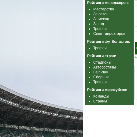
Рейтинги менеджеров:
Мастерство
За сезон
За месяц
За год
Трофеи
Совет директоров
Рейтинги футболистов:
Трофеи
Рейтинги стран:
К
Стадионы
Автосоставы
Fair Play
Сборные
Трофеи
Рейтинги мирокубков:
Команды
Страны