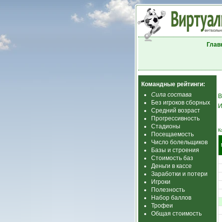
Глав
Командные рейтинги:
Сила состава
В
Без игроков сборных
И
Средний возраст
Прогрессивность
Стадионы
К
Посещаемость
Число болельщиков
Базы и строения
Стоимость баз
Деньги в кассе
Заработки и потери
Игроки
Полезность
Набор баллов
Трофеи
Общая стоимость