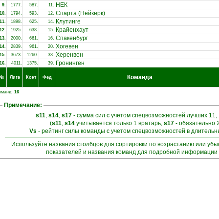
НЕК
9.
1777.
587.
11.
Спарта (Нейкерк)
10.
1794.
593.
12.
Клутинге
11.
1898.
625.
14.
Крайенхаут
12.
1925.
638.
15.
Спакенбург
13.
2000.
661.
16.
Хогевен
14.
2839.
961.
20.
Херенвен
15.
3673.
1260.
33.
Гронинген
16.
4011.
1375.
39.
Команда
№
Лига
Конт
Фед
оманд:
16
Примечание:
s11
,
s14
,
s17
- сумма сил с учетом спецвозможностей лучших 11, 
(
s11
,
s14
учитывается только 1 вратарь,
s17
- обязательно 
Vs
- рейтинг силы команды с учетом спецвозможностей в длитель
Используйте названия столбцов для сортировки по возрастанию или уб
показателей и названия команд для подробной информации 