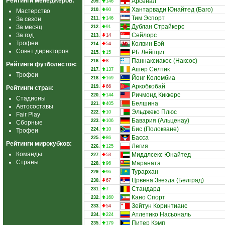
Рейтинги менеджеров:
Арсенал
209.
146
Хантарвади Юнайтед (Баго)
210.
90
Мастерство
Тим Эспорт
За сезон
211.
146
Дублан Страйкерс
За месяц
212.
91
За год
Сейлорс
213.
14
Трофеи
Колвин Бэй
214.
54
Совет директоров
РБ Лейпциг
215.
15
Паннаксиакос (Наксос)
216.
8
Рейтинги футболистов:
Ашер Селтик
217.
137
Трофеи
Йонг Коломбиа
218.
169
Аркобкобай
219.
66
Рейтинги стран:
Ричмонд Киккерс
220.
144
Стадионы
Белшина
221.
405
Автосоставы
Эльджеко Плюс
222.
10
Fair Play
Бавария (Альценау)
223.
106
Сборные
Бис (Полокване)
224.
10
Трофеи
Басса
225.
86
Рейтинги мирокубков:
Легия
226.
125
Команды
Миддлсекс Юнайтед
227.
53
Страны
Мараната
228.
96
Турархан
229.
96
Црвена Звезда (Белград)
230.
67
Стандард
231.
7
Кано Спорт
232.
160
Зейтун Коринтианс
233.
54
Атлетико Насьональ
234.
224
Питер Кэмп
235.
179