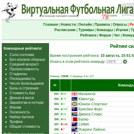
Главная
|
Новости
|
Онлайн
|
Правила
|
Опросы
|
Ре
Расписание
|
Турниры
|
Команды
|
Игроки
|
Т
Рейтинги
|
Форум
|
Чат
|
Конку
Рейтинг с
Командные рейтинги:
Сила состава
Время построения рейтинга:
10 августа, 15:51:
Без игроков сборных
Искать в этом рейтинге команду:
Средний возраст
Прогрессивность
Стадионы
Команд:
12646
. Страница 3 из 127
Посещаемость
Число болельщиков
Команда
№
Базы и строения
Стоимость баз
Мачахела
201.
59
Деньги в кассе
Ювентуд
202.
75
Заработки и потери
Юнион Спортинг
203.
3
Игроки
Брисбен Форс
204.
240
Полезность
Джекса Спирс
205.
24
Набор баллов
Бапко
206.
64
Трофеи
СИМА
207.
148
Общая стоимость
Роаринг Лайонс
208.
7