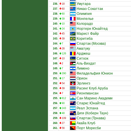
Умутара
236.
18
Никао Сокаттак
237.
60
Олимпия
238.
60
Монпелье
239.
39
Колорадо
240.
10
Нортерн Юнайтед
241.
24
Марист Файр
242.
45
Коритиба
243.
39
Спартак (Москва)
244.
7
Аматуку
245.
28
Арджеш
246.
126
Ситхок
247.
10
Аль-Вихдат
248.
2
Лимено
249.
7
Филадельфия Юнион
250.
290
Орион
251.
17
Эрлингз
252.
54
Расинг Клуб Аруба
253.
39
Рионгмансан
254.
7
Сан Марино Академи
255.
812
Спаркс Юнайтед
256.
90
Реал Эспана
257.
243
Диги (Коберн Таун)
258.
48
Спартак (Трнава)
259.
109
Акайа Клуб
260.
27
Порт Моресби
261.
56