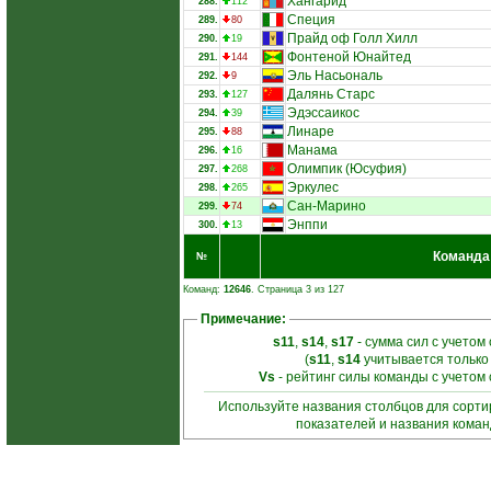
Хангарид
288.
112
Специя
289.
80
Прайд оф Голл Хилл
290.
19
Фонтеной Юнайтед
291.
144
Эль Насьональ
292.
9
Далянь Старс
293.
127
Эдэссаикос
294.
39
Линаре
295.
88
Манама
296.
16
Олимпик (Юсуфия)
297.
268
Эркулес
298.
265
Сан-Марино
299.
74
Энппи
300.
13
Команда
№
Команд:
12646
. Страница 3 из 127
Примечание:
s11
,
s14
,
s17
- сумма сил с учетом
(
s11
,
s14
учитывается только
Vs
- рейтинг силы команды с учетом
Используйте названия столбцов для сорт
показателей и названия кома