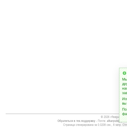
Мы
др
на
за
Ис
вы
По
фа
© 2026 vfleague.com
Обратиться в тех.поддержку
- Почта:
alkarpuk@gmai
Страница сгенерирована за 0.0208 сек., 8 запр. Chr