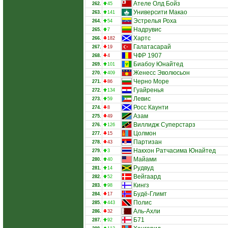
Ателе Олд Бойз
262.
45
Университи Макао
263.
141
Эстрелья Роха
264.
54
Надрувис
265.
7
Хартс
266.
182
Галатасарай
267.
19
ЧФР 1907
268.
4
Биабоу Юнайтед
269.
101
Женесс Эволюсьон
270.
409
Черно Море
271.
86
Гуайренья
272.
134
Левис
273.
59
Росс Каунти
274.
8
Азам
275.
49
Виллидж Суперстарз
276.
126
Цолмон
277.
15
Партизан
278.
43
Накхон Ратчасима Юнайтед
279.
3
Майами
280.
40
Рудвуд
281.
14
Вейгаард
282.
52
Кингз
283.
98
Будё-Глимт
284.
17
Полис
285.
443
Аль-Ахли
286.
32
Б71
287.
92