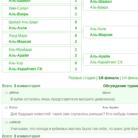
Аль-Шамал
2
Аль-Шамал
Аль-Вакра
Умм-Салал
0
Аль-Вакра
1
Шабаб Аль-Шарг
0
Аль-Ахли
4
Аль-Ахли
Аль-Мархия
Лэнд Марк
0
Аль-Мархия
2
Аль-Муайдар
1
Аль-Араби
2
Аль-Араби
Аль-Харайтият СК
Аль-Хор
0
Аль-Харайтият СК
1
Первые стадии
|
1/8 финала
|
1/4 фина
Всего:
3
комментария
Обсуждение турни
yMHuk
Шелл
В кубке остались лишь представители высшего дивизиона)
Dolus
Аль-Араби
Для будущих новостей: такое уже случалось раньше? Кто-нибудь помни
roNNi32
Учитывая, что погода в кубковых матчах была так себе, то шанс для бо
Всего:
3
комментария