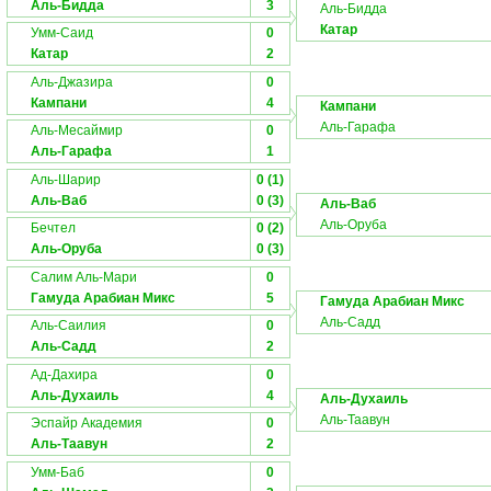
Аль-Бидда
3
Аль-Бидда
Катар
Умм-Саид
0
Катар
2
Аль-Джазира
0
Кампани
4
Кампани
Аль-Гарафа
Аль-Месаймир
0
Аль-Гарафа
1
Аль-Шарир
0 (1)
Аль-Ваб
0 (3)
Аль-Ваб
Аль-Оруба
Бечтел
0 (2)
Аль-Оруба
0 (3)
Салим Аль-Мари
0
Гамуда Арабиан Микс
5
Гамуда Арабиан Микс
Аль-Садд
Аль-Саилия
0
Аль-Садд
2
Ад-Дахира
0
Аль-Духаиль
4
Аль-Духаиль
Аль-Таавун
Эспайр Академия
0
Аль-Таавун
2
Умм-Баб
0