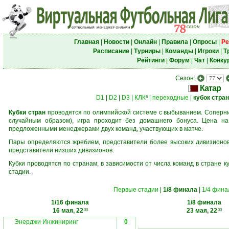
Главная
|
Новости
|
Онлайн
|
Правила
|
Опросы
|
Ре
Расписание
|
Турниры
|
Команды
|
Игроки
|
Т
Рейтинги
|
Форум
|
Чат
|
Конку
Сезон:
Катар
D1
|
D2
|
D3
|
КЛК
|
переходные
|
кубок стра
6
Кубки стран
проводятся по олимпийской системе с выбыванием. Соперник
случайным образом), игра проходит без домашнего бонуса. Цена н
предложенными менеджерами двух команд, участвующих в матче.
Пары определяются жребием, представители более высоких дивизионов 
представители низших дивизионов.
Кубки проводятся по странам, в зависимости от числа команд в стране к
стадии.
Первые стадии
|
1/8 финала
|
1/4 фина
1/16 финала
1/8 финала
16 мая, 22
23 мая, 22
00
00
Энерджи Инжиниринг
0