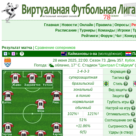
Главная
|
Новости
|
Онлайн
|
Правила
|
Опросы
|
Ре
Расписание
|
Турниры
|
Команды
|
Игроки
|
Т
Рейтинги
|
Форум
|
Чат
|
Конку
Результат матча
|
Сравнение соперников
Каймановы о-ва
(молодёжная)
-
П
5
0
28 июня 2025, 22:00. Сезон 73. День 357.
Кубок
Погода:
облачно, 17° C. Стадион "
Централ Стэйдиум
"
Формация
1-4-3-3
Тактика
CF
CF
CF
суперзащитная
Стиль
бразильский
Эбанкс
Хэррингтон
Уотсон
Вид защиты
зональный
LW
RW
Защита
в линию
Грубость игры
нормальная
Маттос
Ривс
FR
Настрой на игру
обычный
Мена
Оптимальность
102%
121%
1
2
Соотношение сил
51%
Сыгранность
+11.86%
LB
RB
Удары (в створ)
6(5)
Зертуш
Картер
CD
CD