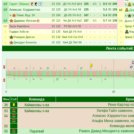
Гарет Эбанкс
23
154
Д4
У4
Ат2
Шт4
325
-
1/1
1
8.0
66
208
CF
↳
Э
Алексис Хэррингтон
22
120
Д4
У4
Ат4
Л4
235
-
-
-
5.2
85
199
Де
CF
ST
↳
Томас Вуд
, 54
23
164
Д4
И3
У4
Ат3
347
-
-
-
5.4
80
278
↳
Э
Дарвин Уотсон
20
112
Км
Д4
Ат2
Ка3
227
-
1/1
-
5.7
64
139
CF
GK
Дьего 
GK
Эшли Кампбелл
23
132
Р3
В4
Ат3
П2
-
-
-
-
-
-
-
-
Эдгар 
-
Годфри Хейсли
22
135
Км4
Д4
У4
Ат4
-
-
-
-
-
-
-
-
Мар
-
Ромарио Диксон
23
134
Км4
Ат4
См
От4
-
-
-
-
-
-
-
-
Эрвин 
-
Джордан Бонилла
22
102
Км4
Д4
Пк4
И4
-
-
-
-
-
-
-
-
-
Лента событий:
0
45
Команда
Хрон
Мин
Соб
36
Каймановы о-ва
Рене Картер
по
53
Каймановы о-ва
Уилфи Гайл
заменен,
54
Алексис Хэррингтон
зам
Альфа Мена
заменен, н
55
Команда меняе
55
Парагвай
Рамон Давид Мендиета
заменен