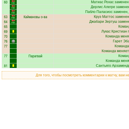
60
Матиас Рохас
заменен,
Дерлис Алегре
заменен
Пабло Паласиос
заменен,
63
Каймановы о-ва
Круз Маттос
заменен
64
Джабари Зертуш
замене
65
Коман
69
Лукас Кристиан
п
70
Команда меня
76
Гарет Эб
77
Команда
Команда меняет
77
Парагвай
Коман
Команда меняе
81
Сантьяго Арзаменд
Для того, чтобы посмотреть комментарии к матчу, вам 