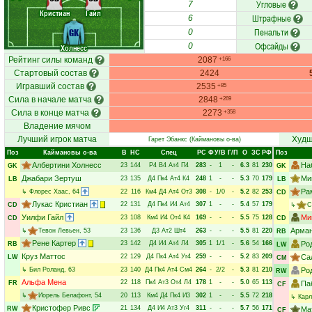
Угловые
7
Кристиан
Гайл
Штрафные
6
Пенальти
GK
0
Офсайды
0
Холнесс
Рейтинг силы команд
2087
+166
Стартовый состав
2424
Игравший состав
2535
+85
Сила в начале матча
2848
+269
Сила в конце матча
2273
+358
Владение мячом
Лучший игрок матча
Худш
Гарет Эбанкс
(Каймановы о-ва)
Поз
Каймановы о-ва
В
НC
Спец
РC
Ф
У/В
Г/П
О
ЗС
РФ
Поз
Албертини Холнесс
На
23
144
Р4
В4
Ат4
П4
283
-
1
-
6.3
81
230
GK
GK
Джабари Зертуш
Ми
23
135
Д4
Пк4
Ат4
К4
248
1
-
-
5.3
70
179
LB
LB
Ра
↳
Флорес Хаас
, 64
22
116
Км4
Д4
Ат4
От3
308
-
1/0
-
5.2
82
253
CD
Лукас Кристиан
22
131
Д4
Пк4
И4
Ат4
307
1
-
-
5.4
57
179
CD
↳
С
Уилфи Гайл
Ми
23
108
Км4
И4
От4
К4
169
-
-
-
5.5
75
128
CD
CD
Арман
↳
Тевон Левьен
, 53
23
136
Д3
Ат2
Шт4
263
-
-
-
5.5
81
220
RB
Рене Картер
23
142
Д4
И4
Ат4
Л4
305
1
1/1
-
5.6
54
166
Ро
RB
LW
Круз Маттос
22
129
Д4
Пк4
Ат4
Уг4
259
-
-
-
5.2
83
209
Са
LW
CM
↳
Бил Роланд
, 63
23
140
Д4
Пк4
Ат4
См4
264
-
2/2
-
5.3
81
210
Ро
RW
Альфа Мена
22
118
Пк4
Ат3
От4
Л4
178
1
-
-
5.0
65
113
FR
Па
CF
↳
Иорель Белафонт
, 54
20
113
Км4
Д4
Пк4
И3
302
1
-
-
5.5
72
218
↳
Карл
Кристофер Ривс
21
134
Д4
И4
Ат3
Уг4
311
-
-
-
5.7
56
171
RW
Ма
CF