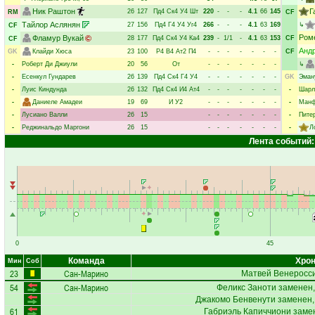
Ник Раштон
Г
26
127
Пд4
Ск4
У4
Шт
220
-
-
-
4.1
66
145
RM
CF
Тайлор Аслянян
27
156
Пд4
Г4
У4
Уг4
266
-
-
-
4.1
63
169
↳
CF
Ром
Фламур Вукай
28
177
Пд4
Ск4
У4
Ка4
239
-
1/1
-
4.1
63
153
CF
CF
Анд
GK
Клайди Хюса
23
100
Р4
В4
Ат2
П4
-
-
-
-
-
-
-
CF
-
Роберт Ди Джиули
20
56
От
-
-
-
-
-
-
-
↳
-
Есенкул Гундарев
26
139
Пд4
Ск4
Г4
У4
-
-
-
-
-
-
-
GK
Эман
-
Луис Киндунда
26
132
Пд4
Ск4
И4
Ат4
-
-
-
-
-
-
-
-
Шарл
-
Даниеле Амадеи
19
69
И
У2
-
-
-
-
-
-
-
-
Манф
-
Лусиано Валли
26
15
-
-
-
-
-
-
-
-
Пите
-
Реджинальдо Маргони
26
15
-
-
-
-
-
-
-
-
Л
Лента событий:
0
45
Команда
Хрон
Мин
Соб
23
Сан-Марино
Матвей Венеросс
54
Сан-Марино
Феликс Заноти
заменен,
Джакомо Бенвенути
заменен,
61
Габриэль Капиччиони
замен