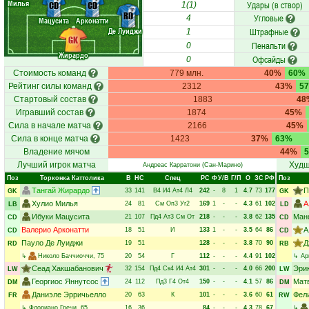
Милья
Удары (в створ)
CD
CD
1(1)
RD
Угловые
4
Мацусита
Арконатти
Де Луиджи
Штрафные
1
GK
Пенальти
0
Жирардо
Офсайды
0
Стоимость команд
779 млн.
40%
60%
Рейтинг силы команд
2312
43%
5
Стартовый состав
1883
48
Игравший состав
1874
45%
Сила в начале матча
2166
45%
Сила в конце матча
1423
37%
63%
Владение мячом
44%
Лучший игрок матча
Худш
Андреас Карратони
(Сан-Марино)
Поз
Торконка Каттолика
В
НC
Спец
РC
Ф
У/В
Г/П
О
ЗС
РФ
Поз
Тангай Жирардо
П
33
141
В4
И4
Ат4
Л4
242
-
8
1
4.7
73
177
GK
GK
Хулио Милья
А
24
81
См
Оп3
Уг2
169
1
-
-
4.3
61
102
LB
LD
Ибуки Мацусита
Ман
21
107
Пд4
Ат3
См
От
218
-
-
-
3.8
62
135
CD
CD
Валерио Арконатти
А
18
51
И
133
1
-
-
3.5
64
86
CD
CD
Пауло Де Луиджи
Д
19
51
128
-
-
-
3.8
70
90
RD
RB
↳
Николо Баччиоччи
, 75
20
54
Г
112
-
-
-
4.4
91
102
↳
Ар
Сеад Хакшабанович
Эри
32
154
Пд4
Ск4
И4
Ат4
301
-
-
-
4.0
66
200
LW
LW
Георгиос Яннутсос
Мат
24
112
Пд3
Г4
От4
150
-
-
-
4.1
57
86
DM
DM
Даниэле Эрричьелло
Фел
20
63
К
101
-
-
-
3.6
60
61
FR
RW
↳
Флориано Гречи
, 65
16
36
84
-
-
-
4.3
78
67
↳