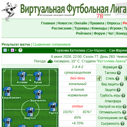
Главная
|
Новости
|
Онлайн
|
Правила
|
Опросы
|
Ре
Расписание
|
Турниры
|
Команды
|
Игроки
|
Т
Рейтинги
|
Форум
|
Чат
|
Конку
Результат матча
|
Сравнение соперников
Торконка Каттолика
(Сан-Марино)
Сан-Марин
-
2
0
8 июня 2026, 22:00. Сезон 77. День 283. Чемп
Погода:
пасмурно, 10° C. Стадион "
Каттолика Арена
Формация
1-4-4-2
Тактика
суперзащитная
CF
CF
Стиль
бей-беги
Аслянян
Вукай
Вид защиты
зональный
Защита
в линию
LW
FR
Грубость игры
нормальная
Хакшабанович
Эрричьелло
Атмосфера
-
Настрой на игру
RM
отдых
DM
Оптимальность
101%
81%
1
2
Раштон
Соотношение сил
Яннутсос
45%
LB
Сыгранность
+6.70%