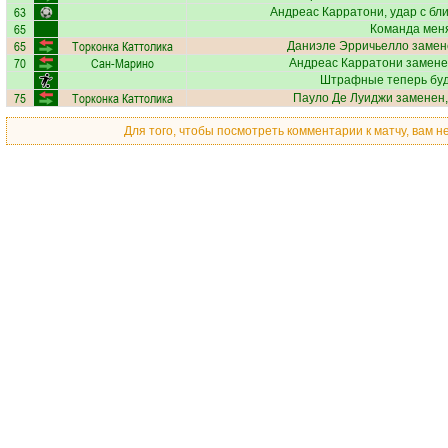
63
Андреас Карратони
, удар с бл
65
Команда меня
65
Торконка Каттолика
Даниэле Эрричьелло
замен
70
Сан-Марино
Андреас Карратони
замене
Штрафные теперь бу
75
Торконка Каттолика
Пауло Де Луиджи
заменен,
Для того, чтобы посмотреть комментарии к матчу, вам 