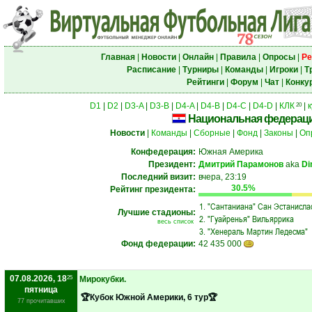
Главная
|
Новости
|
Онлайн
|
Правила
|
Опросы
|
Ре
Расписание
|
Турниры
|
Команды
|
Игроки
|
Т
Рейтинги
|
Форум
|
Чат
|
Конку
D1
|
D2
|
D3-A
|
D3-B
|
D4-A
|
D4-B
|
D4-C
|
D4-D
|
КЛК
|
к
20
Национальная федераци
Новости
|
Команды
|
Сборные
|
Фонд
|
Законы
|
Оп
Конфедерация:
Южная Америка
Президент:
Дмитрий Парамонов
aka
Di
Последний визит:
вчера, 23:19
30.5%
Рейтинг президента:
1.
"Сантаниана" Сан Эстанисла
Лучшие стадионы:
2.
"Гуайренья" Вильяррика
весь список
3.
"Хенераль Мартин Ледесма"
Фонд федерации:
42 435 000
07.08.2026, 18
25
Мирокубки.
пятница
‎🏆Кубок Южной Америки, 6 тур🏆
77 прочитавших