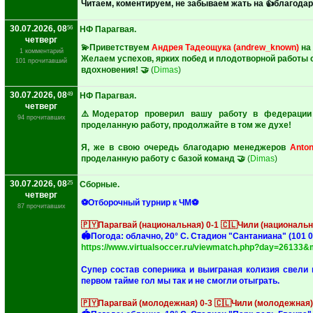
Читаем, коментируем, не забываем жать на 👍благода
30.07.2026, 08
56
НФ Парагвая.
четверг
💫Приветствуем
Андрея Тадеощука (andrew_known)
на 
1 комментарий
‎Желаем успехов, ярких побед и плодотворной работы 
101 прочитавший
вдохновения! 🤝
(
Dimas
)
30.07.2026, 08
49
НФ Парагвая.
четверг
⚠️Модератор проверил вашу работу в федерации
94 прочитавших
проделанную работу, продолжайте в том же духе!
‎Я, же в свою очередь благодарю менеджеров
Anton
проделанную работу с базой команд 🤝
(
Dimas
)
30.07.2026, 08
25
Сборные.
четверг
⚽Отборочный турнир к ЧМ⚽
87 прочитавших
‎🇵🇾Парагвай (национальная) 0-1 🇨🇱Чили (национальн
‎🏟Погода: облачно, 20° C. Стадион "Сантаниана" (101 0
https://www.virtualsoccer.ru/viewmatch.php?day=26133
‎Супер состав соперника и выиграная колизия свели
первом тайме гол мы так и не смогли отыграть.
🇵🇾Парагвай (молодежная) 0-3 🇨🇱Чили (молодежная)