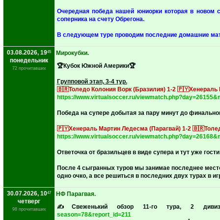
‎Очередная победа нашей юниорки которая в новом 
соперника на счету Обрегона.
‎В следующем туре проводим последние домашние мат
03.08.2026, 19
45
Мирокубки.
понедельник
🏆Кубок Южной Америки🏆
72 прочитавших
‎Групповой этап, 3-4 тур.
🇧🇷Толедо Колония Ворк (Бразилия) 1-2 🇵🇾Хенераль
https://www.virtualsoccer.ru/viewmatch.php?day=26155
‎Победа на супере добытая за пару минут до финальног
🇵🇾Хенераль Мартин Ледесма (Парагвай) 1-2 🇧🇷Толе
https://www.virtualsoccer.ru/viewmatch.php?day=26168
‎Ответочка от бразильцев в виде супера и тут уже гос
‎После 4 сыгранных туров мы занимае последнее место
одно очко, а все решиться в последних двух турах в и
30.07.2026, 10
47
НФ Парагвая.
четверг
✍️Свеженький обзор 11-го тура, 2 диви
98 прочитавших
season=78&report_id=211