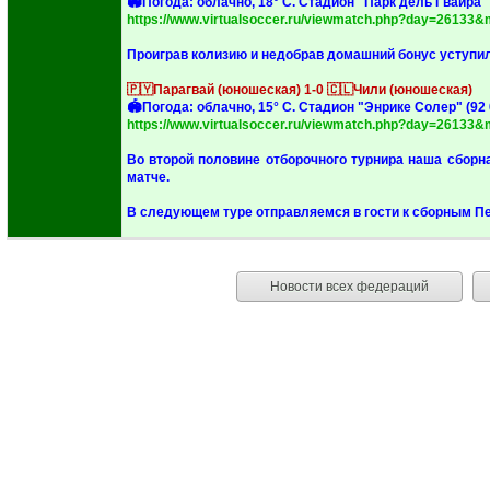
‎🏟Погода: облачно, 18° C. Стадион "Парк дель Гваира" 
https://www.virtualsoccer.ru/viewmatch.php?day=26133
‎Проиграв колизию и недобрав домашний бонус уступи
🇵🇾Парагвай (юношеская) 1-0 🇨🇱Чили (юношеская)
‎🏟Погода: облачно, 15° C. Стадион "Энрике Солер" (92 
https://www.virtualsoccer.ru/viewmatch.php?day=26133
‎Во второй половине отборочного турнира наша сбор
матче.
‎В следующем туре отправляемся в гости к сборным Пе
Новости всех федераций