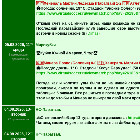
🇵🇾Хенераль Мартин Ледесма (Парагвай) 1-2 🇨🇴Атле
‎🏟Погода: солнечно, 19° C. Стадион "Энрике Солер" (92
https://www.virtualsoccer.ru/viewmatch.php?day=26195
‎Открыв счет на 61 минуте игры, наша команда не 
Последний парагвайский клуб завершил свое высту
встречи в новом сезоне 🤝
(
Dimas
)
05.08.2026, 11
19
Мирокубки.
среда
🏆Кубок Южной Америки, 5 тур🏆
3 комментария
91 прочитавший
🇬🇭Минера Поопо (Боливия) 0-0 🇵🇾Хенераль Мартин 
‎🏟Погода: дождь, 1° C. Стадион "Хесус Бермудес" (50 0
https://www.virtualsoccer.ru/viewmatch.php?day=26183
‎Погода как и колизия увы были не на нашей стор
проиграли, сыграв по нулям и не сделав ни одного
таблицы с 5 очками. Все решиться в последнем туре в 
этом надо что бы и Минера не выиграла свой матч про
04.08.2026, 13
07
НФ Парагвая.
вторник
✍️Свеженький обзор 13 тура второго дивизиона:
https:
92 прочитавших
Читаем, коментируем, не забываем жать на 👍 благода
04.08.2026, 12
12
НФ Парагвая.
вторник