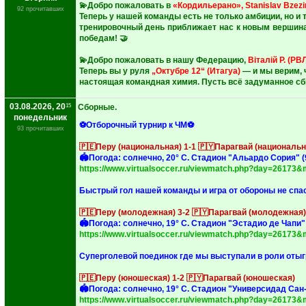
💫Добро пожаловать в
«Кордильерано», Stanislav Bzezin
92 прочитавших
‎Теперь у нашей команды есть не только амбиции, но и 
тренировочный день приближает нас к новым вершина
победам! 🤝
‎💫Добро пожаловать в нашу Федерацию,
Віталій Р. (РВЛ
‎Теперь вы у руля
„Октубре 12“ (Итагуа)
— и мы верим, 
настоящая командная химия. Пусть всё задуманное сб
03.08.2026, 20
15
Сборные.
понедельник
⚽Отборочный турнир к ЧМ⚽
93 прочитавших
🇵🇪Перу (национальная) 1-1 🇵🇾Парагвай (национальн
‎🏟Погода: солнечно, 20° C. Стадион "Альардо Сория" (9
https://www.virtualsoccer.ru/viewmatch.php?day=26173
‎Быстрый гол нашей команды и игра от обороны не спас
🇵🇪Перу (молодежная) 3-2 🇵🇾Парагвай (молодежная)
‎🏟Погода: солнечно, 19° C. Стадион "Эстадио де Чапи" 
https://www.virtualsoccer.ru/viewmatch.php?day=26173
‎Суперголевой поединок где мы выступали в роли от
🇵🇪Перу (юношеская) 1-2 🇵🇾Парагвай (юношеская)
‎🏟Погода: солнечно, 19° C. Стадион "Универсидад Сан-
https://www.virtualsoccer.ru/viewmatch.php?day=26173