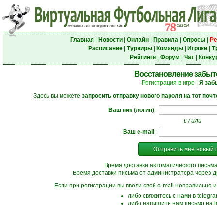
Главная
|
Новости
|
Онлайн
|
Правила
|
Опросы
|
Ре
Расписание
|
Турниры
|
Команды
|
Игроки
|
Т
Рейтинги
|
Форум
|
Чат
|
Конку
Восстановление забыт
Регистрация в игре
|
Я заб
Здесь вы можете
запросить отправку нового пароля на тот поч
Ваш ник (логин):
и / или
Ваш e-mail:
Отправить мне новый 
Время доставки автоматического письма
Время доставки письма от администратора через д
Если при регистрации вы ввели свой e-mail неправильно ил
либо свяжитесь с нами в telegr
либо напишите нам письмо на
i