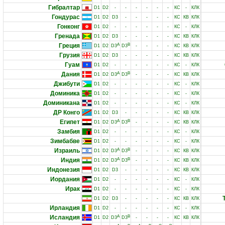
Гибралтар
D1
D2
-
-
-
-
-
-
КС
-
КЛК
Гондурас
D1
D2
D3
-
-
-
-
-
КС
КВ
КЛК
Гонконг
D1
D2
-
-
-
-
-
-
КС
-
КЛК
Гренада
D1
D2
D3
-
-
-
-
-
КС
КВ
КЛК
Греция
A
B
D1
D2
D3
D3
-
-
-
-
КС
КВ
КЛК
Грузия
D1
D2
D3
-
-
-
-
-
КС
КВ
КЛК
Гуам
D1
D2
-
-
-
-
-
-
КС
-
КЛК
Дания
A
B
D1
D2
D3
D3
-
-
-
-
КС
КВ
КЛК
Джибути
D1
D2
-
-
-
-
-
-
КС
-
КЛК
Доминика
D1
D2
-
-
-
-
-
-
КС
-
КЛК
Доминикана
D1
D2
-
-
-
-
-
-
КС
-
КЛК
ДР Конго
D1
D2
D3
-
-
-
-
-
КС
КВ
КЛК
Египет
A
B
D1
D2
D3
D3
-
-
-
-
КС
КВ
КЛК
Замбия
D1
D2
-
-
-
-
-
-
КС
-
КЛК
Зимбабве
D1
D2
-
-
-
-
-
-
КС
-
КЛК
Израиль
A
B
D1
D2
D3
D3
-
-
-
-
КС
КВ
КЛК
Индия
A
B
D1
D2
D3
D3
-
-
-
-
КС
КВ
КЛК
Индонезия
D1
D2
D3
-
-
-
-
-
КС
КВ
КЛК
Иордания
D1
D2
-
-
-
-
-
-
КС
-
КЛК
Ирак
D1
D2
-
-
-
-
-
-
КС
-
КЛК
D1
D2
D3
-
-
-
-
-
КС
КВ
КЛК
Ирландия
D1
D2
-
-
-
-
-
-
КС
-
КЛК
Исландия
A
B
D1
D2
D3
D3
-
-
-
-
КС
КВ
КЛК