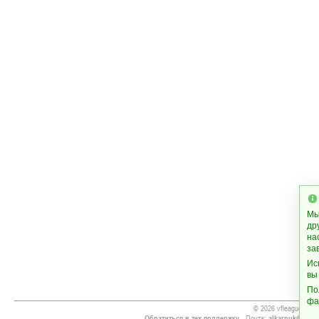
Мы
др
на
за
Ис
вы
По
фа
© 2026 vfleague.com
Обратиться в тех.поддержку
- Почта:
alkarpuk@gmai