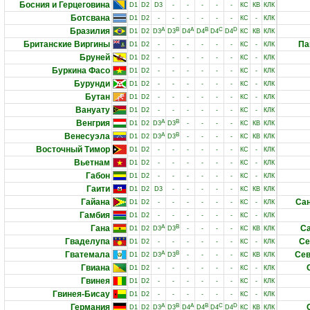
Босния и Герцеговина
D1
D2
D3
-
-
-
-
-
КС
КВ
КЛК
Ботсвана
D1
D2
-
-
-
-
-
-
КС
-
КЛК
Бразилия
A
B
A
B
C
D
D1
D2
D3
D3
D4
D4
D4
D4
КС
КВ
КЛК
Британские Виргины
Па
D1
D2
-
-
-
-
-
-
КС
-
КЛК
Бруней
D1
D2
-
-
-
-
-
-
КС
-
КЛК
Буркина Фасо
D1
D2
-
-
-
-
-
-
КС
-
КЛК
Бурунди
D1
D2
-
-
-
-
-
-
КС
-
КЛК
Бутан
D1
D2
-
-
-
-
-
-
КС
-
КЛК
Вануату
D1
D2
-
-
-
-
-
-
КС
-
КЛК
Венгрия
A
B
D1
D2
D3
D3
-
-
-
-
КС
КВ
КЛК
Венесуэла
A
B
D1
D2
D3
D3
-
-
-
-
КС
КВ
КЛК
Восточный Тимор
D1
D2
-
-
-
-
-
-
КС
-
КЛК
Вьетнам
D1
D2
-
-
-
-
-
-
КС
-
КЛК
Габон
D1
D2
-
-
-
-
-
-
КС
-
КЛК
Гаити
D1
D2
D3
-
-
-
-
-
КС
КВ
КЛК
Гайана
Сан
D1
D2
-
-
-
-
-
-
КС
-
КЛК
Гамбия
D1
D2
-
-
-
-
-
-
КС
-
КЛК
Гана
A
B
Са
D1
D2
D3
D3
-
-
-
-
КС
КВ
КЛК
Гваделупа
Се
D1
D2
-
-
-
-
-
-
КС
-
КЛК
Гватемала
A
B
Сев
D1
D2
D3
D3
-
-
-
-
КС
КВ
КЛК
Гвиана
D1
D2
-
-
-
-
-
-
КС
-
КЛК
Гвинея
D1
D2
-
-
-
-
-
-
КС
-
КЛК
Гвинея-Бисау
D1
D2
-
-
-
-
-
-
КС
-
КЛК
Германия
A
B
A
B
C
D
D1
D2
D3
D3
D4
D4
D4
D4
КС
КВ
КЛК