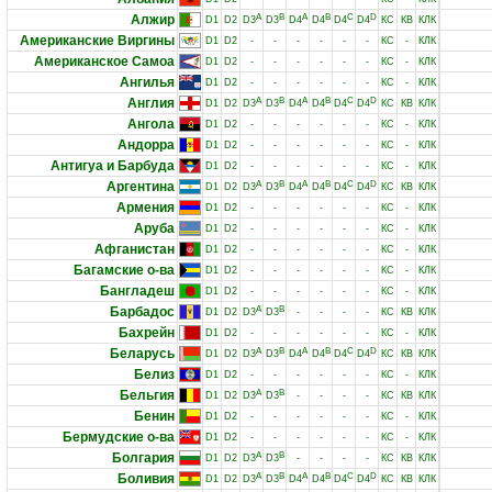
Алжир
A
B
A
B
C
D
D1
D2
D3
D3
D4
D4
D4
D4
КС
КВ
КЛК
Американские Виргины
D1
D2
-
-
-
-
-
-
КС
-
КЛК
Американское Самоа
D1
D2
-
-
-
-
-
-
КС
-
КЛК
Ангилья
D1
D2
-
-
-
-
-
-
КС
-
КЛК
Англия
A
B
A
B
C
D
D1
D2
D3
D3
D4
D4
D4
D4
КС
КВ
КЛК
Ангола
D1
D2
-
-
-
-
-
-
КС
-
КЛК
Андорра
D1
D2
-
-
-
-
-
-
КС
-
КЛК
Антигуа и Барбуда
D1
D2
-
-
-
-
-
-
КС
-
КЛК
Аргентина
A
B
A
B
C
D
D1
D2
D3
D3
D4
D4
D4
D4
КС
КВ
КЛК
Армения
D1
D2
-
-
-
-
-
-
КС
-
КЛК
Аруба
D1
D2
-
-
-
-
-
-
КС
-
КЛК
Афганистан
D1
D2
-
-
-
-
-
-
КС
-
КЛК
Багамские о-ва
D1
D2
-
-
-
-
-
-
КС
-
КЛК
Бангладеш
D1
D2
-
-
-
-
-
-
КС
-
КЛК
Барбадос
A
B
D1
D2
D3
D3
-
-
-
-
КС
КВ
КЛК
Бахрейн
D1
D2
-
-
-
-
-
-
КС
-
КЛК
Беларусь
A
B
A
B
C
D
D1
D2
D3
D3
D4
D4
D4
D4
КС
КВ
КЛК
Белиз
D1
D2
-
-
-
-
-
-
КС
-
КЛК
Бельгия
A
B
D1
D2
D3
D3
-
-
-
-
КС
КВ
КЛК
Бенин
D1
D2
-
-
-
-
-
-
КС
-
КЛК
Бермудские о-ва
D1
D2
-
-
-
-
-
-
КС
-
КЛК
Болгария
A
B
D1
D2
D3
D3
-
-
-
-
КС
КВ
КЛК
Боливия
A
B
A
B
C
D
D1
D2
D3
D3
D4
D4
D4
D4
КС
КВ
КЛК