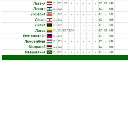
Латвия
D1
D2
D3
-
-
-
-
-
КС
КВ
КЛК
Лесото
D1
D2
-
-
-
-
-
-
КС
-
КЛК
Либерия
D1
D2
-
-
-
-
-
-
КС
-
КЛК
Ливан
D1
D2
-
-
-
-
-
-
КС
-
КЛК
Ливия
D1
D2
-
-
-
-
-
-
КС
-
КЛК
Литва
A
B
D1
D2
D3
D3
-
-
-
-
КС
КВ
КЛК
Лихтенштейн
D1
D2
-
-
-
-
-
-
КС
-
КЛК
Люксембург
D1
D2
-
-
-
-
-
-
КС
-
КЛК
Маврикий
D1
D2
-
-
-
-
-
-
КС
-
КЛК
Мавритания
D1
D2
-
-
-
-
-
-
КС
-
КЛК