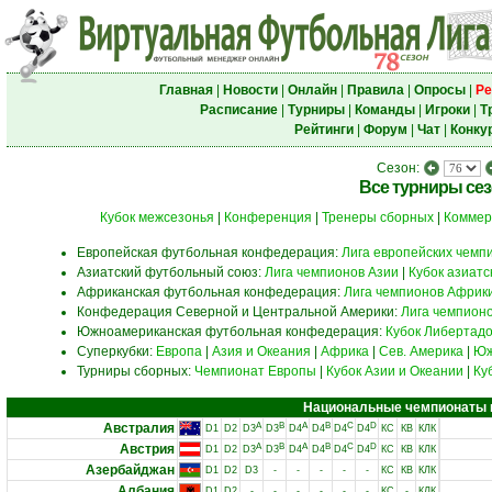
Главная
|
Новости
|
Онлайн
|
Правила
|
Опросы
|
Ре
Расписание
|
Турниры
|
Команды
|
Игроки
|
Т
Рейтинги
|
Форум
|
Чат
|
Конку
Сезон:
Все турниры се
Кубок межсезонья
|
Конференция
|
Тренеры сборных
|
Коммер
Европейская футбольная конфедерация:
Лига европейских чемп
Азиатский футбольный союз:
Лига чемпионов Азии
|
Кубок азиат
Африканская футбольная конфедерация:
Лига чемпионов Африк
Конфедерация Северной и Центральной Америки:
Лига чемпион
Южноамериканская футбольная конфедерация:
Кубок Либертад
Суперкубки:
Европа
|
Азия и Океания
|
Африка
|
Сев. Америка
|
Юж
Турниры сборных:
Чемпионат Европы
|
Кубок Азии и Океании
|
Ку
Национальные чемпионаты и 
Австралия
A
B
A
B
C
D
D1
D2
D3
D3
D4
D4
D4
D4
КС
КВ
КЛК
Австрия
A
B
A
B
C
D
D1
D2
D3
D3
D4
D4
D4
D4
КС
КВ
КЛК
Азербайджан
D1
D2
D3
-
-
-
-
-
КС
КВ
КЛК
Албания
D1
D2
-
-
-
-
-
-
КС
-
КЛК