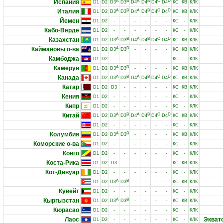
Испания
A
B
A
B
C
D
D1
D2
D3
D3
D4
D4
D4
D4
КС
КВ
КЛК
Италия
A
B
A
B
C
D
D1
D2
D3
D3
D4
D4
D4
D4
КС
КВ
КЛК
Йемен
D1
D2
-
-
-
-
-
-
КС
-
КЛК
Кабо-Верде
D1
D2
-
-
-
-
-
-
КС
-
КЛК
Казахстан
A
B
A
B
C
D
D1
D2
D3
D3
D4
D4
D4
D4
КС
КВ
КЛК
Каймановы о-ва
A
B
D1
D2
D3
D3
-
-
-
-
КС
КВ
КЛК
Камбоджа
D1
D2
-
-
-
-
-
-
КС
-
КЛК
Камерун
A
B
D1
D2
D3
D3
-
-
-
-
КС
КВ
КЛК
Канада
A
B
A
B
C
D
D1
D2
D3
D3
D4
D4
D4
D4
КС
КВ
КЛК
Катар
D1
D2
D3
-
-
-
-
-
КС
КВ
КЛК
Кения
D1
D2
-
-
-
-
-
-
КС
-
КЛК
Кипр
D1
D2
-
-
-
-
-
-
КС
-
КЛК
Китай
A
B
A
B
C
D
D1
D2
D3
D3
D4
D4
D4
D4
КС
КВ
КЛК
D1
D2
-
-
-
-
-
-
КС
-
КЛК
Колумбия
A
B
D1
D2
D3
D3
-
-
-
-
КС
КВ
КЛК
Коморские о-ва
D1
D2
-
-
-
-
-
-
КС
-
КЛК
Конго
D1
D2
-
-
-
-
-
-
КС
-
КЛК
Коста-Рика
D1
D2
D3
-
-
-
-
-
КС
КВ
КЛК
Кот-Дивуар
D1
D2
-
-
-
-
-
-
КС
-
КЛК
A
B
D1
D2
D3
D3
-
-
-
-
КС
КВ
КЛК
Кувейт
D1
D2
-
-
-
-
-
-
КС
-
КЛК
Кыргызстан
A
B
D1
D2
D3
D3
-
-
-
-
КС
КВ
КЛК
Кюрасао
D1
D2
-
-
-
-
-
-
КС
-
КЛК
Лаос
Экват
D1
D2
-
-
-
-
-
-
КС
-
КЛК