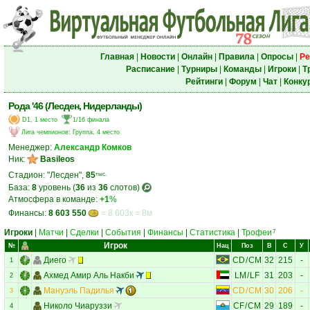
Главная
|
Новости
|
Онлайн
|
Правила
|
Опросы
|
Ре
Расписание
|
Турниры
|
Команды
|
Игроки
|
Т
Рейтинги
|
Форум
|
Чат
|
Конку
Рода '46 (Лесден, Нидерланды)
D1, 1 место
1/16 финала
Лига чемпионов
:
Группа, 4 место
Менеджер:
Александр Комков
Ник:
Basileos
Стадион: "Лесден",
85
тыс.
База:
8
уровень (
36
из
36
слотов)
Атмосфера в команде:
+1
%
Финансы:
8 603 550
= 8 603к = 8м
Игроки
|
Матчи
|
Сделки
|
События
|
Финансы
|
Статистика
|
Трофеи
7
Игрок
№
Нац
Поз
В
С
У
Диего
CD
/
CM
32
215
-
1
Ахмед Амир Аль Накби
LM
/
LF
31
203
-
2
Мануэль Падилья
CD
/
CM
30
206
-
3
Николо Чиаруззи
CF
/
CM
29
189
-
4