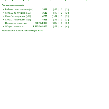
Показатели команды:
•
Рейтинг силы команды (Vs)
:
3382
(
81
|
3
|
3
)
•
Сила 11-ти лучших (s11)
:
3656
(
59
|
3
|
3
)
•
Сила 14-ти лучших (s14)
:
4288
(
104
|
3
|
3
)
•
Сила 17-ти лучших (s17)
:
4968
(
86
|
3
|
3
)
•
Стоимость строений
:
200 150 000
(
809
|
6
|
6
)
•
Общая стоимость
:
1 815 261 000
(
42
|
4
|
4
)
Успешность работы менеджера
:
+3
%