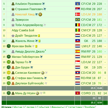
Альбион Ррахмани
CF
/
CM
29
228
-
5
Страхиня Павлович
RD
/
RM
28
207
-
6
Николай Хвид
LD
/
LM
29
188
-
7
Эрверсон
CF
/
CM
29
181
-
8
Тоби Алдервейрелд
CD
/
CM
27
172
-
9
Абду Самба Бой
CM
/
CF
28
128
-
10
Дуайт Тиндалли
CD
/
CM
25
127
-
11
Жанель Жене
GK
25
188
-
12
Фрек ван Вейк
LM
/
LF
22
146
-
13
Амаду Диалло Джало
RM
/
RF
26
160
-
14
Милан Гейсбертсен
RM
/
RF
21
129
-
15
Тараш Го
LD
/
LM
22
127
-
16
Дан Бруре
GK
19
105
-
17
Силисан Канявонг
CD
/
CM
20
86
8
18
Стефан ван Гинкель
RD
/
RM
18
87
-
19
Джулиан Буйтенхуйс
CF
/
CM
19
76
-
20
25.5
3148
Мань Ду Нгуен
(1)
CD
/
RD
21
82
14
21
21
82
25.2
3230
Игроки
|
Матчи
|
Сделки
|
События
|
Финансы
|
Статистика
|
Трофеи
7