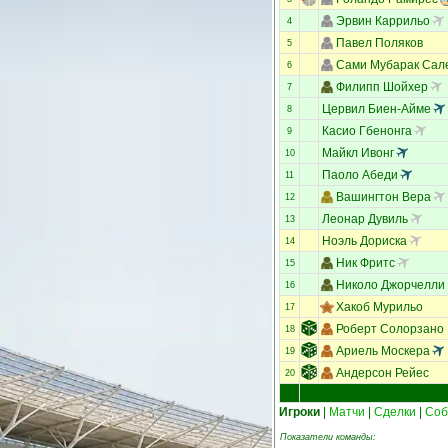
Эрвин Каррильо
4
Павел Поляков
5
Сами Мубарак Сал
6
Филипп Шойхер
7
Цервил Биен-Айме
8
Касио Гбенонга
9
Майкл Ивонг
10
Паоло Абеди
11
Вашингтон Вера
12
Леонар Дувиль
13
Ноэль Дориска
14
Ник Фритс
15
Николо Джорчелли
16
Хакоб Мурильо
17
Роберт Солорзано
18
Ариель Москера
19
Андерсон Рейес
20
Игроки
|
Матчи
|
Сделки
|
Соб
Показатели команды: