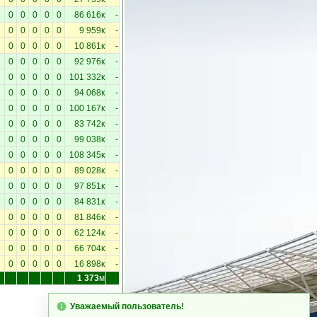
0
0
0
0
0
86 616к
-
0
0
0
0
0
9 959к
-
0
0
0
0
0
10 861к
-
0
0
0
0
0
92 976к
-
0
0
0
0
0
101 332к
-
0
0
0
0
0
94 068к
-
0
0
0
0
0
100 167к
-
0
0
0
0
0
83 742к
-
0
0
0
0
0
99 038к
-
0
0
0
0
0
108 345к
-
0
0
0
0
0
89 028к
-
0
0
0
0
0
97 851к
-
0
0
0
0
0
84 831к
-
0
0
0
0
0
81 846к
-
0
0
0
0
0
62 124к
-
0
0
0
0
0
66 704к
-
0
0
0
0
0
16 898к
-
1 373
м
Уважаемый пользователь!