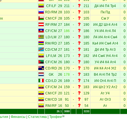
CF
/
LF
29
211
-
211
Д4
И4
П4
Тр4
0
RD
/
RM
28
103
-
103
Пк
Пд
0
ех
CM
/
CF
28
105
-
105
См
У
0
RF
/
RM
27
184
-
190
И4
Д2
Шт4
Ат4
0
CF
/
CM
27
186
-
186
У4
И4
Ат4
Л4
0
LD
/
LM
27
180
-
180
Л4
И4
Ат4
См4
0
RM
/
RD
27
185
-
185
Ка4
И4
См4
Ат4
0
CD
/
CM
27
181
-
181
Д4
И4
Тр
Ат3
0
LF
/
LM
26
173
-
182
И4
См4
Уг4
Ат4
0
CF
/
CM
26
180
-
180
У4
И4
К4
Ат4
0
CD
/
RD
26
170
-
170
И4
К4
Ат4
Уг2
0
GK
26
178
-
183
В4
Ат4
П4
Тр2
0
CD
/
LD
26
169
-
174
И4
От4
Ат4
П
0
CF
/
CM
24
159
-
183
И4
Шт2
У2
Ат2
0
CM
/
CF
20
121
-
129
Ат
У4
0
CM
/
CD
18
91
-
97
Ат
От3
0
RM
/
RF
16
50
-
54
Ат
0
26.1
3080
3153
ытия
|
Финансы
|
Статистика
|
Трофеи
30