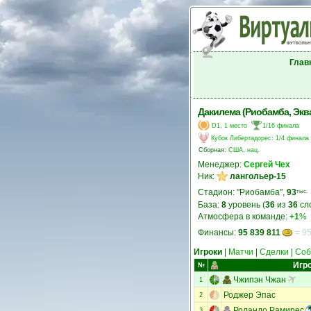
Глав
Дакилема (Риобамба, Экв
D1, 1 место
1/16 финала
Кубок Либертадорес
:
1/4 финала
Сборная:
США, нац.
Менеджер:
Сергей Чех
Ник:
лангольер-15
Стадион: "Риобамба",
93
тыс.
База:
8
уровень (
36
из
36
сл
Атмосфера в команде:
+1
%
Финансы:
95 839 811
= 95
Игроки
|
Матчи
|
Сделки
|
Соб
Игр
№
Чжипэн Чжан
1
Роджер Эпас
2
Роландо Рамирес
3