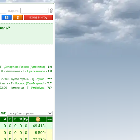
пароль
вход в игру
роль?
 Г -
Депортиво Ринкон (Аргентина)
-
1:0
00 - Чемпионат - Г -
Орельяненсе
-
1:0
 22:00 - Кубок страны - Д -
Аукас
-
?:?
й матч - Г -
Космос (Сан-Марино)
-
?:?
 22:00 - Чемпионат - Г -
Имбабура
-
?:?
ели:
И
Г
П
Ж
Кр
и/о
0
0
0
0
0
49 413к
-
0
0
0
0
0
9 509к
-
0
0
0
0
0
27 739к
-