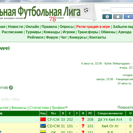
логин
ная
|
Новости
|
Онлайн
|
Правила
|
Опросы
|
Регистрация в игре
|
Забыли па
Расписание
|
Турниры
|
Команды
|
Игроки
|
Трансферы
|
Обмены
|
Аренда
Рейтинги
|
Форум
|
Чат
|
Конкурсы
|
Контакты
адор)
6 августа, 22:00 - Кубок Либертадорес -
вчера, 22:
сегодня,
завтра, 15:00 - Товарищески
10 августа,
отов)
 839к = 95м
Показат
ытия
|
Финансы
|
Статистика
|
Трофеи
30
ок
Нац
Поз
В
С
У
Ф
РС
Спецвозможности
О
CF
/
CM
33
202
-
208
Д4
У4
Км4
Ат4
0
CD
/
CM
31
101
-
101
Км4
От
Ат
0
GK
30
151
-
151
В
Р
0