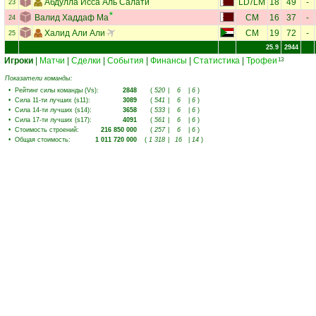
Абдулла Исса Аль Салати
LD
/
LM
18
49
-
23
Валид Хаддаф Ма
CM
16
37
-
24
Халид Али Али
CM
19
72
-
25
25.9
2944
Игроки
|
Матчи
|
Сделки
|
События
|
Финансы
|
Статистика
|
Трофеи
13
Показатели команды:
•
Рейтинг силы команды (Vs)
:
2848
(
520
|
6
|
6
)
•
Сила 11-ти лучших (s11)
:
3089
(
541
|
6
|
6
)
•
Сила 14-ти лучших (s14)
:
3658
(
533
|
6
|
6
)
•
Сила 17-ти лучших (s17)
:
4091
(
561
|
6
|
6
)
•
Стоимость строений
:
216 850 000
(
257
|
6
|
6
)
•
Общая стоимость
:
1 011 720 000
(
1 318
|
16
|
14
)