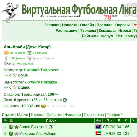
Главная
|
Новости
|
Онлайн
|
Правила
|
Опросы
|
Ре
Расписание
|
Турниры
|
Команды
|
Игроки
|
Т
Рейтинги
|
Форум
|
Чат
|
Конку
Аль-Араби (Доха, Катар)
D1, 8 место
1/8 финала
1/16 финала
Группа, 3 место
Сборная:
Англия, мол.
Менеджер:
Николай Тимофеев
Ник:
Dolus
Заместитель:
Утунгу Нокоджа
Ник:
Utungu
Стадион: "Гранд Хамад",
100
тыс.
База:
8
уровень (
35
из
36
слотов)
Финансы:
19 337 180
= 19 337к = 19м
Игроки
|
Матчи
|
Сделки
|
События
|
Финансы
|
Статистика
|
Трофеи
13
Игрок
№
Нац
Поз
В
С
У
Арден Риверз
CF
/
CM
34
166
-
1
Мохамед Аль-Акбери
LM
/
LD
33
121
-
2