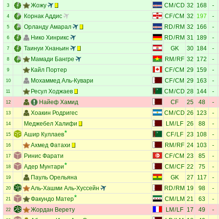
Жожу
CM
/
CD
32
168
-
3
Корнак Аддис
CF
/
CM
32
197
-
4
Орланду Амарал
RD
/
RM
32
166
-
5
Нико Хинрикс
RD
/
RM
31
189
-
6
Таинуи Хнаньин
GK
30
184
-
7
Мамади Бангре
RM
/
RF
32
172
-
8
Кайл Портер
CF
/
CM
29
159
-
9
Мохаммед Аль-Кувари
CF
/
CM
29
163
-
10
Ресул Ходжаев
CM
/
CD
28
144
-
11
Найеф Хамид
CF
25
48
-
12
Хоакин Родригес
CM
/
CD
26
123
-
13
Меджебел Халифи
LM
/
LF
26
88
-
14
Ашир Куллаев
CF
/
LF
23
108
-
15
Ахмед Фатахи
RM
/
RF
24
103
-
16
Ринис Фарати
CF
/
CM
23
85
-
17
Адер Мунтари
CM
/
CF
22
75
-
18
Пауль Орельяна
GK
27
117
-
19
Аль-Хашми Аль-Хуссейн
RD
/
RM
19
98
-
20
Факундо Матер
CM
/
LM
21
63
-
21
Жордан Верету
LM
/
LF
17
49
-
22