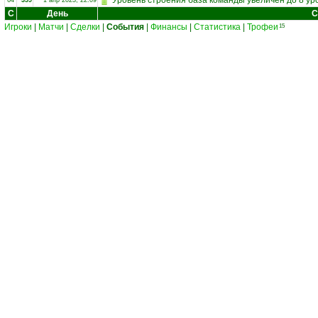
Уровень строения база команды увеличен до 8 ур
64
359
1 апр 2023, 22:09
С
День
С
Игроки
|
Матчи
|
Сделки
|
События
|
Финансы
|
Статистика
|
Трофеи
15