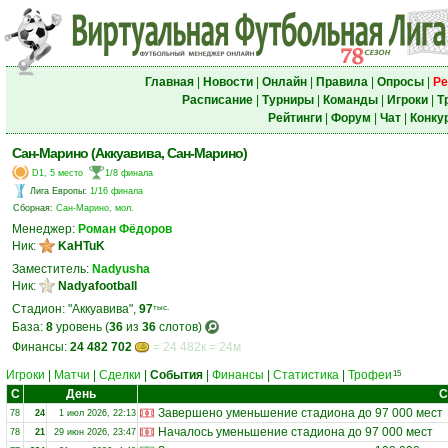
Главная
|
Новости
|
Онлайн
|
Правила
|
Опросы
|
Ре
Расписание
|
Турниры
|
Команды
|
Игроки
|
Т
Рейтинги
|
Форум
|
Чат
|
Конку
Сан-Марино (Аккуавива, Сан-Марино)
D1, 5 место
1/8 финала
Лига Европы
:
1/16 финала
Сборная:
Сан-Марино, мол.
Менеджер:
Роман Фёдоров
Ник:
KaHTuK
Заместитель:
Nadyusha
Ник:
Nadyafootball
Стадион: "Аккуавива",
97
тыс.
База:
8
уровень (
36
из
36
слотов)
Финансы:
24 482 702
= 24 482к = 24м
Игроки
|
Матчи
|
Сделки
|
События
|
Финансы
|
Статистика
|
Трофеи
15
С
День
С
Завершено уменьшение стадиона до 97 000 мест
78
24
1 июл 2026, 22:13
Началось уменьшение стадиона до 97 000 мест
78
21
29 июн 2026, 23:47