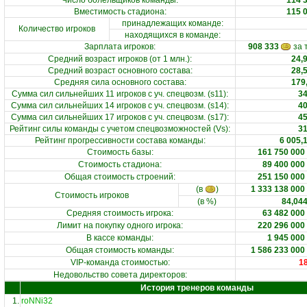
Число болельщиков команды:
114 
Вместимость стадиона
:
115 
принадлежащих команде
:
Количество игроков
находящихся в команде
:
Зарплата игроков
:
908 333
за 
Средний возраст игроков (от 1 млн.)
:
24,
Средний возраст основного состава
:
28,
Средняя сила основного состава
:
179
Сумма сил сильнейших 11 игроков с уч. спецвозм. (s11)
:
3
Сумма сил сильнейших 14 игроков с уч. спецвозм. (s14)
:
4
Сумма сил сильнейших 17 игроков с уч. спецвозм. (s17)
:
4
Рейтинг силы команды с учетом спецвозможностей (Vs)
:
3
Рейтинг прогрессивности состава команды
:
6 005,
Стоимость базы
:
161 750 000
Стоимость стадиона
:
89 400 000
Общая стоимость строений
:
251 150 000
(в
)
1 333 138 000
Стоимость игроков
(в %)
84,04
Средняя стоимость игрока
:
63 482 000
Лимит на покупку одного игрока
:
220 296 000
В кассе команды
:
1 945 000
Общая стоимость команды
:
1 586 233 000
VIP-команда стоимостью:
1
Недовольство совета директоров:
История тренеров команды
1.
roNNi32