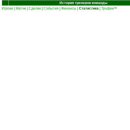
История тренеров команды
Игроки
|
Матчи
|
Сделки
|
События
|
Финансы
|
Статистика
|
Трофеи
55