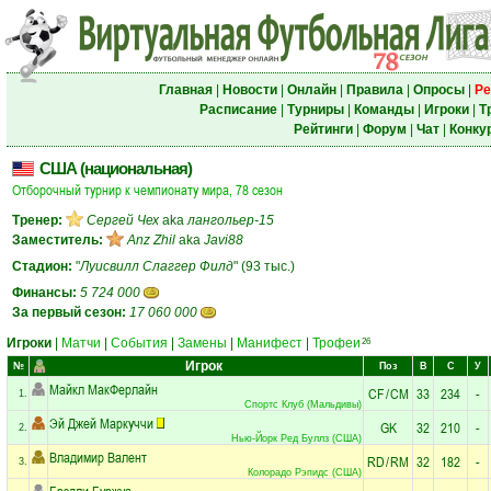
Главная
|
Новости
|
Онлайн
|
Правила
|
Опросы
|
Ре
Расписание
|
Турниры
|
Команды
|
Игроки
|
Т
Рейтинги
|
Форум
|
Чат
|
Конку
США (национальная)
Отборочный турнир к чемпионату мира, 78 сезон
Тренер:
Сергей Чех
aka
лангольер-15
Заместитель:
Anz Zhil
aka
Javi88
Стадион:
"
Луисвилл Слаггер Филд
" (93 тыс.)
Финансы:
5 724 000
За первый сезон:
17 060 000
Игроки
|
Матчи
|
События
|
Замены
|
Манифест
|
Трофеи
26
Игрок
№
Поз
В
С
У
Майкл МакФерлайн
CF
/
CM
33
234
-
1.
Спортс Клуб (Мальдивы)
Эй Джей Маркуччи
GK
32
210
-
2.
Нью-Йорк Ред Буллз (США)
Владимир Валент
RD
/
RM
32
182
-
3.
Колорадо Рэпидс (США)
Брэдли Буржуа