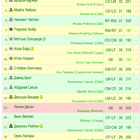
LD
/
LM
32
201
-
4.
Колвин Бэй (Уэльс)
Майлз Лайонс
CD
/
LD
31
188
-
5.
Локомотив (США)
Чаннинг Частен
RF
/
RM
31
200
-
6.
Финикс Райзинг (США)
Терренс Бойд
RM
/
RF
31
186
-
7.
Ламаха Юнайтед (Гайана)
Мэттью Олосунде
CD
/
CM
30
192
-
8.
Ричмонд Киккерс (США)
Кори Бэрд
LM
/
LF
30
215
-
9.
Аль-Хилал (Южный Судан)
Итан Хорват
GK
30
190
-
10.
Лутон Таун (Англия)
Стефан Бангсунд
CM
/
CF
30
200
-
11.
Аль-Тараджи (Саудовская Аравия)
Дэвид Брог
LM
/
LF
30
211
-
12.
Коннектикут Хаскис (США)
Абдулай Сиссе
CM
/
CF
30
214
-
13.
Ирвайн Зета (США)
Джошуа Виндер
LM
/
LD
30
190
-
14.
Луисвилль Сити (США)
Ленни Даган
GK
30
200
-
15.
Фегервар (Венгрия)
Винс Виллис
CF
/
LF
30
222
-
16.
Вайперс (Уганда)
Джексон Рейген
CD
/
CM
29
195
-
17.
Коннектикут Хаскис (США)
Оуэн Лапира
CF
/
LF
29
200
-
18.
Фегервар (Венгрия)