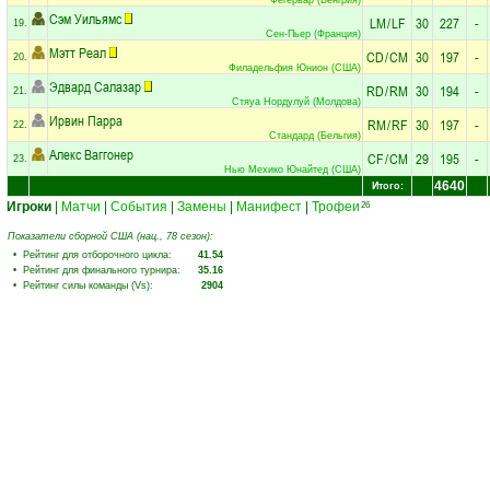
Сэм Уильямс
LM
/
LF
30
227
-
19.
Сен-Пьер (Франция)
Мэтт Реал
CD
/
CM
30
197
-
20.
Филадельфия Юнион (США)
Эдвард Салазар
RD
/
RM
30
194
-
21.
Стяуа Нордулуй (Молдова)
Ирвин Парра
RM
/
RF
30
197
-
22.
Стандард (Бельгия)
Алекс Ваггонер
CF
/
CM
29
195
-
23.
Нью Мехико Юнайтед (США)
4640
Итого:
Игроки
|
Матчи
|
События
|
Замены
|
Манифест
|
Трофеи
26
Показатели сборной США (нац., 78 сезон):
• Рейтинг для отборочного цикла:
41.54
• Рейтинг для финального турнира:
35.16
• Рейтинг силы команды (Vs):
2904