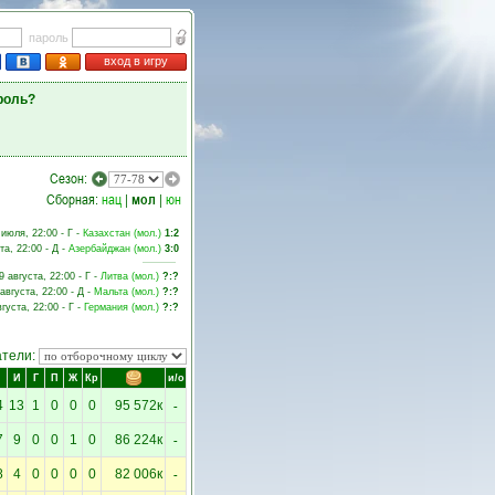
пароль
вход в игру
роль?
Сезон:
Сборная:
нац
|
мол
|
юн
 июля, 22:00 - Г -
Казахстан (мол.)
1:2
та, 22:00 - Д -
Азербайджан (мол.)
3:0
9 августа, 22:00 - Г -
Литва (мол.)
?:?
августа, 22:00 - Д -
Мальта (мол.)
?:?
вгуста, 22:00 - Г -
Германия (мол.)
?:?
атели:
И
Г
П
Ж
Кр
и/о
-
4
13
1
0
0
0
95 572к
-
7
9
0
0
1
0
86 224к
-
8
4
0
0
0
0
82 006к