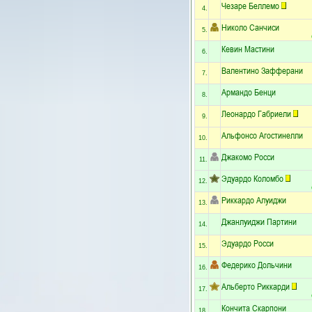
Чезаре Беллемо
4.
Николо Санчиси
5.
Кевин Мастини
6.
Валентино Зафферани
7.
Армандо Бенци
8.
Леонардо Габриели
9.
Альфонсо Агостинелли
10.
Джакомо Росси
11.
Эдуардо Коломбо
12.
Риккардо Алуиджи
13.
Джанлуиджи Партини
14.
Эдуардо Росси
15.
Федерико Дольчини
16.
Альберто Риккарди
17.
Кончита Скарпони
18.