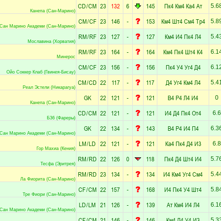
CD
/
CM
23
132
6
145
Пк4
Км4
Ка4
Ат
5.6
Канепа (Сан-Марино)
CM
/
CF
23
146
-
153
Км4
Шт4
См4
Тр4
5.8
Сан Марино Академи (Сан-Марино)
RM
/
RF
23
127
-
127
Км4
И4
Пк4
Л4
5.4
Мославина (Хорватия)
RM
/
RF
23
164
-
164
Км4
Пк4
Шт4
К4
6.1
Минерос
CM
/
CF
23
156
-
156
Пк4
У4
Уг4
Д4
6.1
Ойо Соккер Клаб (Гвинея-Бисау)
CM
/
CD
22
117
-
117
Д4
Уг4
Км4
Л4
5.4
Реал Эстели (Никарагуа)
GK
22
121
-
121
В4
Р4
Л4
И4
0
Канепа (Сан-Марино)
CD
/
CM
22
121
-
121
И4
Д4
Пк4
От4
6.6
Б36 (Фареры)
GK
22
134
-
143
В4
Р4
И4
П4
6.3
Сан Марино Академи (Сан-Марино)
LM
/
LD
22
121
-
121
Ка4
Пк4
Д4
И3
6.8
Гор Махиа (Кения)
RM
/
RD
22
126
0
118
Пк4
Д4
Шт4
И4
5.7
Тесфа (Эритрея)
RM
/
RD
23
134
-
134
И4
Км4
Уг4
См4
5.4
Ла Фиорита (Сан-Марино)
CF
/
CM
22
157
-
168
И4
Пк4
У4
Шт4
5.8
Тре Фиори (Сан-Марино)
LD
/
LM
21
126
-
139
Ат
Км4
И4
Л4
6.1
Сан Марино Академи (Сан-Марино)
CF
/
CM
21
146
-
146
Км4
Д4
У4
И3
5.3