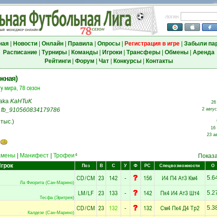
логин
ная
|
Новости
|
Онлайн
|
Правила
|
Опросы
|
Регистрация в игре
|
Забыли па
Расписание
|
Турниры
|
Команды
|
Игроки
|
Трансферы
|
Обмены
|
Аренда
Рейтинги
|
Форум
|
Чат
|
Конкурсы
|
Контакты
жная)
у мира, 78 сезон
aka
KaHTuK
26
a
fb_910560834179786
2 авгус
 тыс.)
16 
23 а
амены
|
Манифест
|
Трофеи
4
Показ
грок
Поз
В
С
У
Ф
РС
Спецвозможности
О
CD
/
CM
23
142
-
156
И4
П4
Ат3
Км4
5.6
Ла Фиорита (Сан-Марино)
LM
/
LF
23
133
-
142
Пк4
И4
Ат3
Шт4
5.2
Тесфа (Эритрея)
CD
/
CM
23
132
-
132
См4
Пк4
Д4
Тр2
5.3
Калдезе (Сан-Марино)