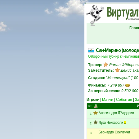
Глав
Сан-Марино (молоде
Отборочный турнир к чемпионат
Тренер:
Роман Фёдоров
Заместитель:
Денис
ak
Стадион:
"
Монтелупо
" (100
Финансы:
7 249 897
За первый сезон:
9 502 000
Игроки
|
Матчи
|
События
|
З
И
№
Алессандро Д'Аддарио
1.
Лука Чеккароли
2.
Бернардо Скилаччи
3.