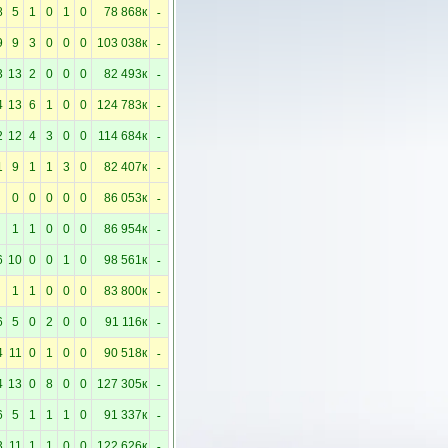
-
8
5
1
0
1
0
78 868к
-
9
9
3
0
0
0
103 038к
-
3
13
2
0
0
0
82 493к
-
4
13
6
1
0
0
124 783к
-
2
12
4
3
0
0
114 684к
-
1
9
1
1
3
0
82 407к
-
0
0
0
0
0
86 053к
-
1
1
0
0
0
86 954к
-
6
10
0
0
1
0
98 561к
-
1
1
0
0
0
83 800к
-
6
5
0
2
0
0
91 116к
-
4
11
0
1
0
0
90 518к
-
4
13
0
8
0
0
127 305к
-
6
5
1
1
1
0
91 337к
-
3
11
1
1
0
0
122 626к