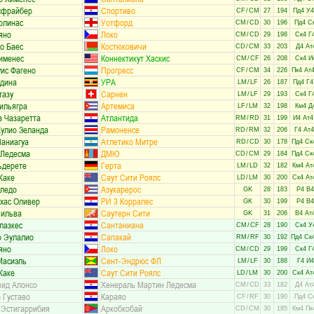
сфрайбер
Спортиво
CF
/
CM
27
194
Пд4 У4
олинас
Уотфорд
CM
/
CD
30
196
Пд4 С
яно
Локо
CM
/
CD
29
198
Ск4 Г
о Баес
Костюковичи
CD
/
CM
33
203
Д4 Ат
именес
Коннектикут Хаскис
CM
/
CF
26
208
Ск4 И
ис Фагено
Прогресс
CF
/
CM
34
226
Пк4 Ат
едина
УРА
LM
/
LF
26
187
Пд4 Г4
тазу
Сарнен
LM
/
LF
29
193
Ск4 Г
ильягра
Артемиса
LF
/
LM
32
198
Км4 Д
з Чазаретта
Атлантида
RM
/
RD
31
199
И4 Ат4
улио Зеланда
Рамоненсе
RD
/
RM
32
206
Г4 Ат
Паниагуа
Атлетико Митре
RD
/
CD
30
178
Пд4 Ск
 Ледесма
ДМЮ
CD
/
CM
29
184
Пд4 Ск
ьдерете
Герта
LM
/
LD
32
182
Км4 Ат
Жаке
Саут Сити Роялс
LD
/
LM
30
200
Ск4 Ат
оледо
Азукарерос
GK
28
183
Р4 В4
хас Оливер
РИ 3 Корралес
GK
30
199
Р4 В4
Сильва
Саутерн Сити
GK
31
206
В4 Ат
лазкес
Сантаниана
CM
/
CF
28
190
Ск4 У
о Эулалио
Сапакай
RM
/
RF
30
192
Пд4 Ск
яно
Локо
CM
/
CD
29
199
Ск4 Г
Масиэль
Сент-Эндрюс ФЛ
LM
/
LF
30
188
Г4 И4
Жаке
Саут Сити Роялс
LD
/
LM
30
200
Ск4 Ат
вид Алонсо
Хенераль Мартин Ледесма
CM
/
CD
33
182
Д4 Ат
 Густаво
Караяо
CF
/
RF
30
190
Пд4 С
 Эстигаррибия
Аркобкобай
CD
/
CM
30
185
Км4 Пк