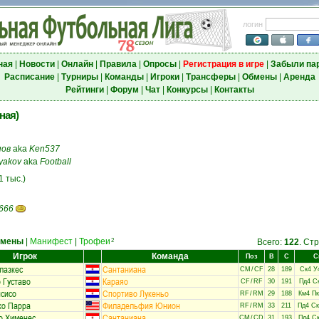
логин
ная
|
Новости
|
Онлайн
|
Правила
|
Опросы
|
Регистрация в игре
|
Забыли па
Расписание
|
Турниры
|
Команды
|
Игроки
|
Трансферы
|
Обмены
|
Аренда
Рейтинги
|
Форум
|
Чат
|
Конкурсы
|
Контакты
ная)
нов
aka
Ken537
tyakov
aka
Football
1 тыс.)
 666
амены
|
Манифест
|
Трофеи
2
Всего:
122
. Ст
Игрок
Команда
Поз
В
С
С
лазкес
Сантаниана
CM
/
CF
28
189
Ск4 У
 Густаво
Караяо
CF
/
RF
30
191
Пд4 С
сисо
Спортиво Лукеньо
RF
/
RM
29
188
Км4 Пк
ко Парра
Филадельфия Юнион
RF
/
RM
33
211
Пд4 Ск
о Хименес
Сантаниана
CM
/
CD
31
193
Пд4 Ск