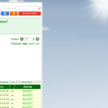
пароль
вход в игру
роль?
Сезон:
Сборная:
нац
|
мол
|
юн
раница 1 из 3. Страницы:
1
2
3
Автор
пец
Ken537
4 Ат4 Л4
Ken537
к4 У4 Л4
Ken537
4 Ат4 Л4
Ken537
4 Ат4 Л4
Ken537
4 Ат4 К4