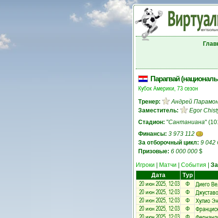
Глав
Парагвай (националь
Кубок Америки, 73 сезон
Тренер:
Андрей Парамо
Заместитель:
Egor Chis
Стадион:
"
Сантаниана
" (10
Финансы:
3 973 112
За отборочный цикл:
9 042
Призовые:
6 000 000
$
Игроки
|
Матчи
|
События
|
З
Дата
Тур
20 июн 2025, 12:03
Диего Ве
Ф
20 июн 2025, 12:03
Джуставо
Ф
20 июн 2025, 12:03
Хулио Эн
Ф
20 июн 2025, 12:03
Францис
Ф
20 июн 2025, 12:03
Фернанд
Ф