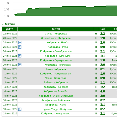
150
140
130
•
Матчи
Дата
Матч
Сч
Вс
2:2
22 июн 2026
Смуха
-
Кобрелоа
Н
Кубок
1:0
23 июн 2026
Иенген Спорт
-
Кобрелоа
П
Кубок
2:0
24 июн 2026
Кобрелоа
-
Нимба
В
Кубок
0:0
25 июн 2026
Кобрелоа
-
Реал
Н
Кубок
2:1
26 июн 2026
Кобрелоа
-
Сент-Джонстон
В
Кубок
1:1
27 июн 2026
Кобрелоа
-
Коло-Коло
Н
На
1:0
28 июн 2026
Кобрелоа
-
Берекум Челси
В
Това
2:0
29 июн 2026
Кобрелоа
-
Трелиссак
В
Кубок
0:1
30 июн 2026
Азам
-
Кобрелоа
В
Кубок
1:0
1 июл 2026
Кобрелоа
-
Комуникасьонс
В
Кубок
0:0
2 июл 2026
Чорли
-
Кобрелоа
Н
Кубок
1:1
3 июл 2026
Вайперс
-
Кобрелоа
Н
Кубок
1:2
4 июл 2026
Кобрелоа
-
Хангарид
П
Това
4:0
6 июл 2026
Кобрелоа
-
Гол и Гол
В
3:0
8 июл 2026
Кобрелоа
-
Унион Эспаньола
В
0:2
10 июл 2026
Антофагаста
-
Кобрелоа
В
3:1
12 июл 2026
Кобрелоа
-
Хатта
В
Това
0:2
13 июл 2026
Курико Унидо
-
Кобрелоа
В
2:1
14 июл 2026
Кобрелоа
-
Униаутонома
В
Кубо