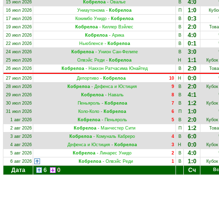
4:0
15 июл 2026
Кобрелоа
-
Овалье
В
1:0
16 июл 2026
Униаутонома
-
Кобрелоа
П
Кубо
0:3
17 июл 2026
Кокимбо Унидо
-
Кобрелоа
В
2:0
19 июл 2026
Кобрелоа
-
Киллер Вэйлес
В
Това
4:0
20 июл 2026
Кобрелоа
-
Арика
В
0:1
22 июл 2026
Ньюбленсе
-
Кобрелоа
В
3:0
24 июл 2026
Кобрелоа
-
Унион Сан-Фелипе
В
1:1
25 июл 2026
Олвэйс Реди
-
Кобрелоа
Н
Кубок
2:0
26 июл 2026
Кобрелоа
-
Накхон Ратчасима Юнайтед
В
Това
0:0
27 июл 2026
Депортиво
-
Кобрелоа
10
Н
2:0
28 июл 2026
Кобрелоа
-
Дефенса и Юстиция
9
В
Кубок
4:1
29 июл 2026
Кобрелоа
-
Наваль
8
В
1:2
30 июл 2026
Пеньяроль
-
Кобрелоа
7
В
Кубок
1:0
31 июл 2026
Коло-Коло
-
Кобрелоа
6
П
2:0
1 авг 2026
Кобрелоа
-
Пеньяроль
5
В
Кубок
1:2
2 авг 2026
Кобрелоа
-
Манчестер Сити
П
Това
6:0
3 авг 2026
Кобрелоа
-
Комуналь Кабреро
4
В
0:0
4 авг 2026
Дефенса и Юстиция
-
Кобрелоа
3
Н
Кубок
4:0
5 авг 2026
Кобрелоа
-
Линарес Унидо
2
В
1:0
6 авг 2026
Кобрелоа
-
Олвэйс Реди
1
В
Кубок
Дата
6
0
Сч
Вс