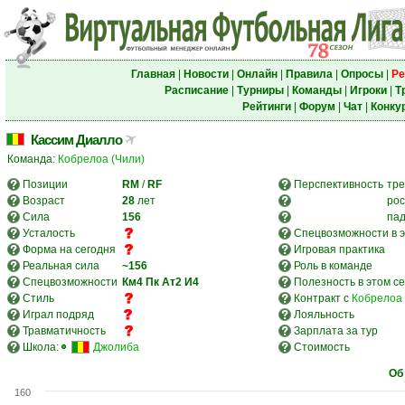
Главная
|
Новости
|
Онлайн
|
Правила
|
Опросы
|
Ре
Расписание
|
Турниры
|
Команды
|
Игроки
|
Т
Рейтинги
|
Форум
|
Чат
|
Конку
Кассим Диалло
Команда:
Кобрелоа (Чили)
Позиции
RM
/
RF
Перспективность
тре
Возраст
28
лет
рос
Сила
156
па
Усталость
Спецвозможности в э
Форма на сегодня
Игровая практика
Реальная сила
~156
Роль в команде
Спецвозможности
Км4
Пк
Ат2
И4
Полезность в этом с
Стиль
Контракт с
Кобрелоа 
Играл подряд
Лояльность
Травматичность
Зарплата за тур
Школа:
Джолиба
Стоимость
Об
160