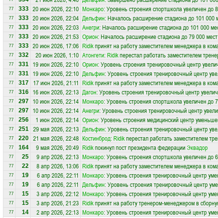
20 июн 2026, 22:10
Монкаро
: Уровень строения спортшкола увеличен до 8
333
77
20 июн 2026, 22:04
Дельфин
: Началось расширение стадиона до 101 000 
333
77
20 июн 2026, 22:03
Анегри
: Началось расширение стадиона до 101 000 ме
333
77
20 июн 2026, 21:53
Орион
: Началось расширение стадиона до 79 000 мест
333
77
20 июн 2026, 17:06
Ridik
принят на работу заместителем менеджера в ком
333
77
20 июн 2026, 1:10
Атонгети
:
Ridik
перестал работать заместителем трене
332
77
19 июн 2026, 22:10
Орион
: Уровень строения тренировочный центр увели
331
77
19 июн 2026, 22:10
Дельфин
: Уровень строения тренировочный центр уве
331
77
17 июн 2026, 21:11
Ridik
принят на работу заместителем менеджера в ком
317
77
16 июн 2026, 22:13
Дагон
: Уровень строения тренировочный центр увелич
316
77
10 июн 2026, 22:14
Монкаро
: Уровень строения спортшкола увеличен до 7
297
77
10 июн 2026, 22:14
Анегри
: Уровень строения тренировочный центр увели
297
77
1 июн 2026, 22:14
Орион
: Уровень строения медицинский центр уменьше
256
77
29 мая 2026, 22:13
Дельфин
: Уровень строения тренировочный центр уве
251
77
21 мая 2026, 22:48
Костинброд
:
Ridik
перестал работать заместителем тре
220
77
9 мая 2026, 20:49
Ridik
покинул пост президента федерации
Эквадор
164
77
9 апр 2026, 22:13
Монкаро
: Уровень строения спортшкола увеличен до 6
25
77
8 апр 2026, 13:06
Ridik
принят на работу заместителем менеджера в ком
22
77
6 апр 2026, 22:11
Монкаро
: Уровень строения тренировочный центр уме
19
77
6 апр 2026, 22:11
Дельфин
: Уровень строения тренировочный центр ум
19
77
3 апр 2026, 22:12
Монкаро
: Уровень строения тренировочный центр уме
15
77
3 апр 2026, 21:23
Ridik
принят на работу тренером-менеджером в сборн
15
77
2 апр 2026, 22:13
Монкаро
: Уровень строения тренировочный центр уме
14
77