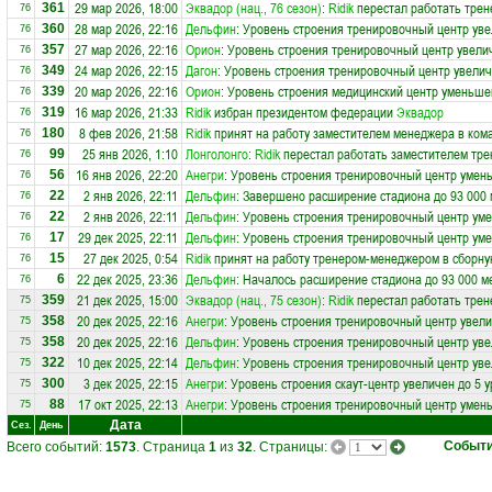
29 мар 2026, 18:00
Эквадор (нац., 76 сезон)
:
Ridik
перестал работать трен
361
76
28 мар 2026, 22:16
Дельфин
: Уровень строения тренировочный центр уве
360
76
27 мар 2026, 22:16
Орион
: Уровень строения тренировочный центр увели
357
76
24 мар 2026, 22:15
Дагон
: Уровень строения тренировочный центр увелич
349
76
20 мар 2026, 22:16
Орион
: Уровень строения медицинский центр уменьше
339
76
16 мар 2026, 21:33
Ridik
избран президентом федерации
Эквадор
319
76
8 фев 2026, 21:58
Ridik
принят на работу заместителем менеджера в ком
180
76
25 янв 2026, 1:10
Лонголонго
:
Ridik
перестал работать заместителем тре
99
76
16 янв 2026, 22:20
Анегри
: Уровень строения тренировочный центр умен
56
76
2 янв 2026, 22:11
Дельфин
: Завершено расширение стадиона до 93 000 
22
76
2 янв 2026, 22:11
Дельфин
: Уровень строения тренировочный центр ум
22
76
29 дек 2025, 22:11
Дельфин
: Уровень строения тренировочный центр ум
17
76
27 дек 2025, 0:54
Ridik
принят на работу тренером-менеджером в сборн
15
76
22 дек 2025, 23:36
Дельфин
: Началось расширение стадиона до 93 000 м
6
76
21 дек 2025, 15:00
Эквадор (нац., 75 сезон)
:
Ridik
перестал работать трен
359
75
20 дек 2025, 22:16
Анегри
: Уровень строения тренировочный центр увели
358
75
20 дек 2025, 22:16
Дельфин
: Уровень строения тренировочный центр уве
358
75
10 дек 2025, 22:14
Дельфин
: Уровень строения тренировочный центр уве
322
75
3 дек 2025, 22:15
Анегри
: Уровень строения скаут-центр увеличен до 5 
300
75
17 окт 2025, 22:13
Анегри
: Уровень строения тренировочный центр умен
88
75
Дата
Сез.
День
Событ
Всего событий:
1573
. Страница
1
из
32
. Страницы: