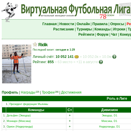
Главная
|
Новости
|
Онлайн
|
Правила
|
Опросы
|
Ре
Расписание
|
Турниры
|
Команды
|
Игроки
|
Т
Рейтинги
|
Форум
|
Чат
|
Конку
Ridik
Последний визит:
сегодня в 1:29
Личный счёт:
10 052 141
= 10 052.0к = 10.0м
Рейтинг:
855
=
63 место
=
+11 в августе
Профиль
|
Награды
|
Трофеи
|
Достижения
225
266
Роль в Лиге
1.
Президент федерации Мьянмы
Команды
Ст
Дивизион
+
1.
Дельфин (Эквадор)
Эквадор, D1
+
2.
Монкаро (Мексика)
Мексика, D1
+
3.
Орион (Нидерланды)
Нидерланды, D1