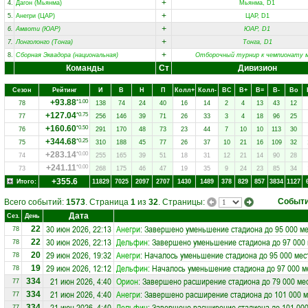
+
4.
Дагон (Мьянма)
Мьянма, D1
+
5.
Анегри (ЦАР)
ЦАР, D1
+
6.
Амвоти (ЮАР)
ЮАР, D1
+
7.
Лонголонго (Тонга)
Тонга, D1
+
8.
Сборная Эквадора (национальная)
Отборочный турнир к чемпионату 
Команды
Ст
Дивизион
Сезон
Рейтинг
И
В
Н
П
Колл+
Колл-
ВC
В+
В=
В-
Вo
+93.88
*1.00
78
138
74
24
40
16
14
2
4
13
43
12
+127.04
*0.75
77
256
146
39
71
26
33
3
4
18
96
25
+160.60
*0.50
76
291
170
48
73
23
44
7
10
10
113
30
+344.68
*0.25
75
310
188
45
77
26
37
10
21
16
109
32
+283.14
*0.00
74
255
165
39
51
18
31
12
21
14
90
28
+241.11
*0.00
73
268
175
46
47
19
35
9
24
23
85
34
+355.6
Итого:
11829
7025
2097
2707
1430
1489
378
829
857
3834
1127
Событ
Всего событий:
1573
. Страница
1
из
32
. Страницы:
Дата
Сез.
День
30 июн 2026, 22:13
Анегри
: Завершено уменьшение стадиона до 95 000 ме
22
78
30 июн 2026, 22:13
Дельфин
: Завершено уменьшение стадиона до 97 000 
22
78
29 июн 2026, 19:32
Анегри
: Началось уменьшение стадиона до 95 000 мес
20
78
29 июн 2026, 12:12
Дельфин
: Началось уменьшение стадиона до 97 000 м
19
78
21 июн 2026, 4:40
Орион
: Завершено расширение стадиона до 79 000 ме
334
77
21 июн 2026, 4:40
Анегри
: Завершено расширение стадиона до 101 000 м
334
77
21 июн 2026, 4:40
Дельфин
: Завершено расширение стадиона до 101 000
334
77