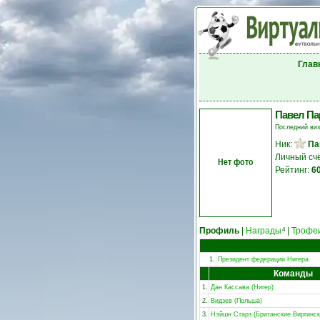
Глав
Павел Па
Последний ви
Ник:
Па
Личный сч
Нет фото
Рейтинг:
6
Профиль
|
Награды
|
Трофе
4
1.
Президент федерации Нигера
Команды
1.
Дан Кассава (Нигер)
2.
Видзев (Польша)
3.
Нэйшн Старз (Британские Виргинск