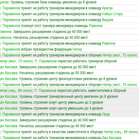
рагуа
: Уровень строения база команды увеличен до 8 уровня
. Парамонов
принят на работу тренером-менеджером в команду
Арагуа
. Парамонов
принят на работу тренером-менеджером в команду
Нэйшн Старз
. Парамонов
принят на работу тренером-менеджером в команду
Видзев
. Парамонов
покинул пост тренера-менеджера команды
Равенна
Равенна
: Завершено расширение стадиона до 40 000 мест
Равенна
: Началось расширение стадиона до 40 000 мест
. Парамонов
принят на работу тренером-менеджером в команду
Равенна
. Парамонов
избран президентом федерации
Нигер
. Парамонов
принят на работу тренером-менеджером в сборную
Нигер (мол., 72 сезон)
игер (мол., 70 сезон)
:
П. Парамонов
перестал работать тренером сборной
ан Кассава
: Завершено расширение стадиона до 50 000 мест
ан Кассава
: Началось расширение стадиона до 50 000 мест
ан Кассава
: Уровень строения центр физподготовки увеличен до 8 уровня
. Парамонов
принят на работу тренером-менеджером в сборную
Нигер (мол., 70 сезон)
игер (нац., 69 сезон)
:
П. Парамонов
перестал работать заместителем в сборной
ан Кассава
: Уровень строения тренировочный центр увеличен до 8 уровня
ан Кассава
: Уровень строения скаут-центр уменьшен до 2 уровня
ан Кассава
: Уровень строения скаут-центр уменьшен до 3 уровня
. Парамонов
принят на работу тренером-менеджером в команду
Орду
ан Кассава
: Завершено расширение стадиона до 40 000 мест
ан Кассава
: Началось расширение стадиона до 40 000 мест
. Парамонов
принят на работу в качестве заместителя в сборную
Нигер (нац., 69 сезон)
. Парамонов
принят на работу тренером-менеджером в команду
Дан Кассава