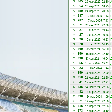
29 мар 2025, 22:10
А
365
72
26 мар 2025, 18:23
П
354
72
24 мар 2025, 20:08
П
350
72
7 мар 2025, 7:43
П
287
72
7 мар 2025, 7:43
П
287
72
20 янв 2025, 22:08
71
72
3 янв 2025, 19:43
27
72
3 янв 2025, 10:36
П
27
72
2 янв 2025, 16:23
П
26
72
1 окт 2024, 14:13
П
20
71
22 сен 2024, 15:00
Н
360
70
18 сен 2024, 22:10
Д
350
70
13 сен 2024, 16:04
Д
338
70
15 июл 2024, 22:11
Д
66
70
3 июл 2024, 1:44
П
23
70
23 июн 2024, 12:00
Н
359
69
22 июн 2024, 22:20
Д
358
69
15 июн 2024, 22:21
Д
341
69
14 июн 2024, 22:06
Д
336
69
8 апр 2024, 19:00
П
32
69
24 мар 2024, 1:09
Д
338
68
19 мар 2024, 22:59
Д
321
68
17 мар 2024, 12:06
П
315
68
7 мар 2024, 18:10
П
273
68