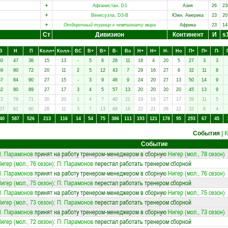
+
Афганистан, D1
Азия
26
23
+
Венесуэла, D3-B
Южн. Америка
23
20
+
Отборочный турнир к чемпионату мира
Африка
23
14
Ст
Дивизион
Континент
И
s
В
Н
П
Колл+
Колл-
ВC
В+
В=
В-
Вo
Н+
Н=
Н-
Нo
П+
П=
П-
50
47
36
15
13
-
5
6
28
11
18
4
20
5
27
3
3
69
80
72
20
11
2
5
12
43
7
29
16
27
8
32
11
8
67
84
90
27
15
-
3
9
46
9
24
20
27
13
50
14
9
82
80
89
27
17
3
4
5
57
13
20
20
20
20
45
13
9
73
79
71
20
20
1
4
7
40
21
19
16
27
17
39
11
5
07
81
60
28
11
3
7
13
68
16
22
21
26
12
32
8
4
40
587
526
213
116
14
54
75
386
111
193
121
178
95
293
67
45
События
|
Событие
. Парамонов
принят на работу тренером-менеджером в сборную
Нигер (мол., 78 сезон)
игер (мол., 76 сезон)
:
П. Парамонов
перестал работать тренером сборной
. Парамонов
принят на работу тренером-менеджером в сборную
Нигер (мол., 76 сезон)
игер (мол., 75 сезон)
:
П. Парамонов
перестал работать тренером сборной
. Парамонов
принят на работу тренером-менеджером в сборную
Нигер (мол., 75 сезон)
игер (мол., 73 сезон)
:
П. Парамонов
перестал работать тренером сборной
. Парамонов
принят на работу тренером-менеджером в сборную
Нигер (мол., 73 сезон)
игер (мол., 72 сезон)
:
П. Парамонов
перестал работать тренером сборной