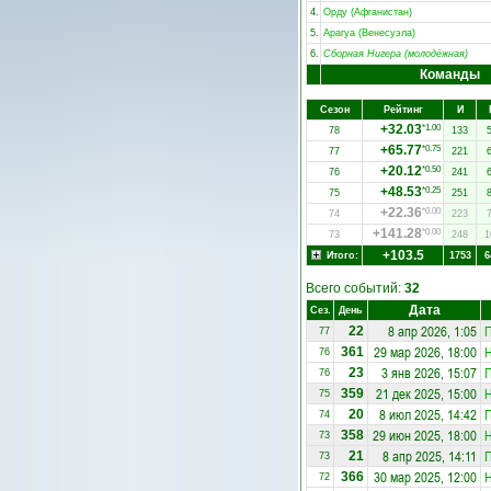
4.
Орду (Афганистан)
5.
Арагуа (Венесуэла)
6.
Сборная Нигера (молодёжная)
Команды
Сезон
Рейтинг
И
+32.03
*1.00
78
133
+65.77
*0.75
77
221
+20.12
*0.50
76
241
+48.53
*0.25
75
251
+22.36
*0.00
74
223
+141.28
*0.00
73
248
1
+103.5
Итого:
1753
6
Всего событий:
32
Дата
Сез.
День
8 апр 2026, 1:05
П
22
77
29 мар 2026, 18:00
Н
361
76
3 янв 2026, 15:07
П
23
76
21 дек 2025, 15:00
Н
359
75
8 июл 2025, 14:42
П
20
74
29 июн 2025, 18:00
Н
358
73
8 апр 2025, 14:11
П
21
73
30 мар 2025, 12:00
Н
366
72