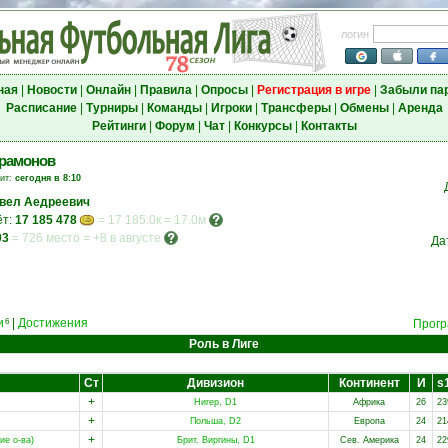
логин
ная
|
Новости
|
Онлайн
|
Правила
|
Опросы
|
Регистрация в игре
|
Забыли па
Расписание
|
Турниры
|
Команды
|
Игроки
|
Трансферы
|
Обмены
|
Аренда
Рейтинги
|
Форум
|
Чат
|
Конкурсы
|
Контакты
рамонов
зит:
сегодня в 8:10
вел Аедреевич
ёт:
17 185 478
= 17 185.0к = 17.0м
03
=
726 место
=
+8 в августе
Да
и
|
Достижения
6
Прогр
Роль в Лиге
Ст
Дивизион
Континент
И
s
+
Нигер, D1
Африка
26
23
+
Польша, D2
Европа
24
21
+
ие о-ва)
Брит. Виргины, D1
Сев. Америка
24
22