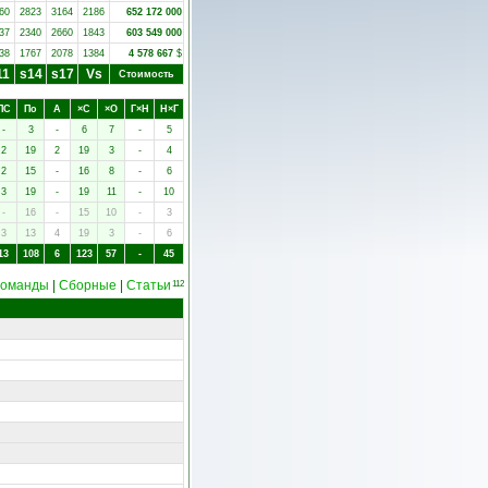
60
2823
3164
2186
652 172 000
37
2340
2660
1843
603 549 000
38
1767
2078
1384
4 578 667
$
11
s14
s17
Vs
Стоимость
ПC
Пo
А
×C
×O
Г×Н
Н×Г
-
3
-
6
7
-
5
2
19
2
19
3
-
4
2
15
-
16
8
-
6
3
19
-
19
11
-
10
-
16
-
15
10
-
3
3
13
4
19
3
-
6
13
108
6
123
57
-
45
Команды
|
Сборные
|
Статьи
112