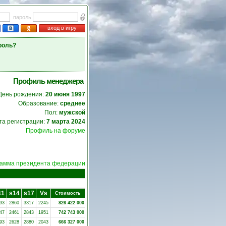
пароль
вход в игру
роль?
Профиль менеджера
День рождения:
20 июня 1997
Образование:
среднее
Пол:
мужской
та регистрации:
7 марта 2024
Профиль на форуме
амма президента федерации
11
s14
s17
Vs
Стоимость
93
2860
3317
2245
826 422 000
47
2461
2843
1951
742 743 000
93
2628
2880
2043
666 327 000