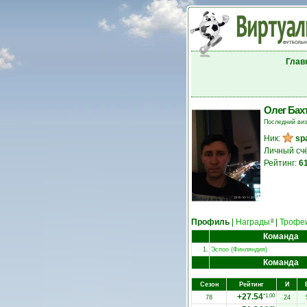
Глав
Олег Бах
Последний ви
Ник:
sp
Личный сч
Рейтинг:
6
Профиль
|
Награды
|
Трофе
8
Команда
1.
Эспоо (Финляндия)
Команда
Сезон
Рейтинг
И
+27.54
*1.00
78
24