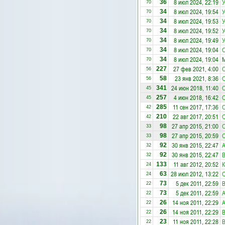
8 июл 2024, 22:19
У
36
70
8 июл 2024, 19:54
У
34
70
8 июл 2024, 19:53
У
34
70
8 июл 2024, 19:52
У
34
70
8 июл 2024, 19:49
У
34
70
8 июл 2024, 19:04
О
34
70
8 июл 2024, 19:04
М
34
70
27 фев 2021, 4:00
О
227
56
23 янв 2021, 8:36
О
58
56
24 июн 2018, 11:40
О
341
45
4 июн 2018, 16:42
О
257
45
11 сен 2017, 17:36
О
285
42
22 авг 2017, 20:51
О
210
42
27 апр 2015, 21:00
О
98
33
27 апр 2015, 20:59
О
98
33
30 янв 2015, 22:47
А
92
32
30 янв 2015, 22:47
В
92
32
11 авг 2012, 20:52
К
133
24
28 июл 2012, 13:22
О
63
24
5 дек 2011, 22:59
В
73
22
5 дек 2011, 22:59
А
73
22
14 ноя 2011, 22:29
А
26
22
14 ноя 2011, 22:29
В
26
22
11 ноя 2011, 22:28
В
23
22