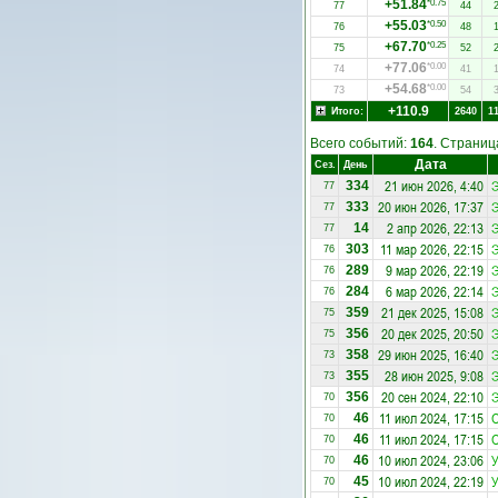
+51.84
*0.75
77
44
+55.03
*0.50
76
48
+67.70
*0.25
75
52
+77.06
*0.00
74
41
+54.68
*0.00
73
54
+110.9
Итого:
2640
1
Всего событий:
164
. Страни
Дата
Сез.
День
21 июн 2026, 4:40
334
77
20 июн 2026, 17:37
333
77
2 апр 2026, 22:13
14
77
11 мар 2026, 22:15
303
76
9 мар 2026, 22:19
289
76
6 мар 2026, 22:14
284
76
21 дек 2025, 15:08
359
75
20 дек 2025, 20:50
356
75
29 июн 2025, 16:40
358
73
28 июн 2025, 9:08
355
73
20 сен 2024, 22:10
356
70
11 июл 2024, 17:15
О
46
70
11 июл 2024, 17:15
О
46
70
10 июл 2024, 23:06
У
46
70
10 июл 2024, 22:19
У
45
70