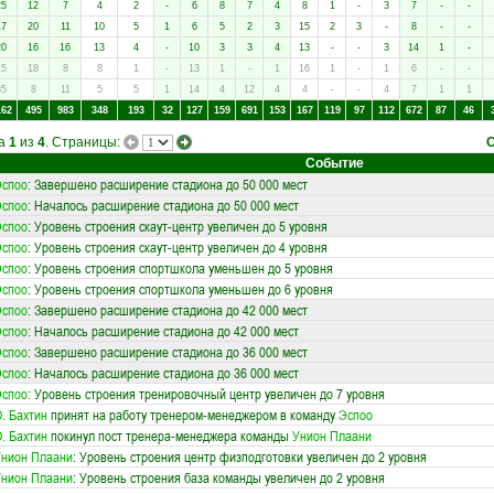
25
12
7
4
2
-
6
8
7
4
8
1
-
3
7
-
-
17
20
11
10
5
1
6
5
2
3
15
2
3
-
8
-
-
20
16
16
13
4
-
10
3
3
4
13
-
-
3
14
1
-
15
18
8
8
1
-
13
1
-
1
16
1
-
1
6
-
-
35
8
11
5
5
1
14
4
12
4
4
-
-
4
7
1
1
162
495
983
348
193
32
127
159
691
153
167
119
97
112
672
87
46
ца
1
из
4
. Страницы:
Событие
Эспоо
: Завершено расширение стадиона до 50 000 мест
Эспоо
: Началось расширение стадиона до 50 000 мест
Эспоо
: Уровень строения скаут-центр увеличен до 5 уровня
Эспоо
: Уровень строения скаут-центр увеличен до 4 уровня
Эспоо
: Уровень строения спортшкола уменьшен до 5 уровня
Эспоо
: Уровень строения спортшкола уменьшен до 6 уровня
Эспоо
: Завершено расширение стадиона до 42 000 мест
Эспоо
: Началось расширение стадиона до 42 000 мест
Эспоо
: Завершено расширение стадиона до 36 000 мест
Эспоо
: Началось расширение стадиона до 36 000 мест
Эспоо
: Уровень строения тренировочный центр увеличен до 7 уровня
. Бахтин
принят на работу тренером-менеджером в команду
Эспоо
. Бахтин
покинул пост тренера-менеджера команды
Унион Плаани
нион Плаани
: Уровень строения центр физподготовки увеличен до 2 уровня
нион Плаани
: Уровень строения база команды увеличен до 2 уровня