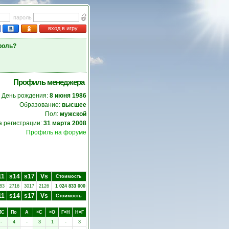
пароль
вход в игру
роль?
Профиль менеджера
День рождения:
8 июня 1986
Образование:
высшее
Пол:
мужской
а регистрации:
31 марта 2008
Профиль на форуме
11
s14
s17
Vs
Стоимость
83
2716
3017
2126
1 024 833 000
11
s14
s17
Vs
Стоимость
ПC
Пo
А
×C
×O
Г×Н
Н×Г
-
4
-
3
1
-
3