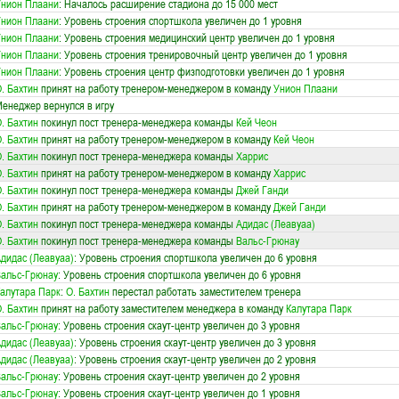
нион Плаани
: Началось расширение стадиона до 15 000 мест
нион Плаани
: Уровень строения спортшкола увеличен до 1 уровня
нион Плаани
: Уровень строения медицинский центр увеличен до 1 уровня
нион Плаани
: Уровень строения тренировочный центр увеличен до 1 уровня
нион Плаани
: Уровень строения центр физподготовки увеличен до 1 уровня
. Бахтин
принят на работу тренером-менеджером в команду
Унион Плаани
енеджер вернулся в игру
. Бахтин
покинул пост тренера-менеджера команды
Кей Чеон
. Бахтин
принят на работу тренером-менеджером в команду
Кей Чеон
. Бахтин
покинул пост тренера-менеджера команды
Харрис
. Бахтин
принят на работу тренером-менеджером в команду
Харрис
. Бахтин
покинул пост тренера-менеджера команды
Джей Ганди
. Бахтин
принят на работу тренером-менеджером в команду
Джей Ганди
. Бахтин
покинул пост тренера-менеджера команды
Адидас (Леавуаа)
. Бахтин
покинул пост тренера-менеджера команды
Вальс-Грюнау
дидас (Леавуаа)
: Уровень строения спортшкола увеличен до 6 уровня
альс-Грюнау
: Уровень строения спортшкола увеличен до 6 уровня
алутара Парк
:
О. Бахтин
перестал работать заместителем тренера
. Бахтин
принят на работу заместителем менеджера в команду
Калутара Парк
альс-Грюнау
: Уровень строения скаут-центр увеличен до 3 уровня
дидас (Леавуаа)
: Уровень строения скаут-центр увеличен до 3 уровня
дидас (Леавуаа)
: Уровень строения скаут-центр увеличен до 2 уровня
альс-Грюнау
: Уровень строения скаут-центр увеличен до 2 уровня
альс-Грюнау
: Уровень строения скаут-центр увеличен до 1 уровня