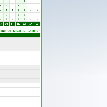
-
-
-
3
1
-
1
1
2
-
3
-
-
3
-
1
1
2
2
-
3
-
2
-
1
1
-
-
-
2
-
7
2
-
3
33
145
57
211
100
17
88
События
|
Команды
|
Сборные