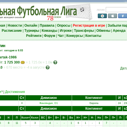
логин
ная
|
Новости
|
Онлайн
|
Правила
|
Опросы
|
Регистрация в игре
|
Забыли па
Расписание
|
Турниры
|
Команды
|
Игроки
|
Трансферы
|
Обмены
|
Аренда
Рейтинги
|
Форум
|
Чат
|
Конкурсы
|
Контакты
тин
зит:
сегодня в 6:03
artak-1986
ёт:
1 725 300
= 1 725.0к = 1.0м
10
=
670 место
=
-4 в августе
Дат
и
|
Достижения
9
Ст
Дивизион
Континент
И
s
+
Финляндия, D1
Европа
24
23
Ст
Дивизион
Континент
И
s
В
Н
П
Колл+
Колл-
ВC
В+
В=
В-
Вo
Н+
Н=
Н-
Нo
П+
П=
П-
5
8
11
5
3
-
4
-
-
1
6
1
-
1
7
-
-