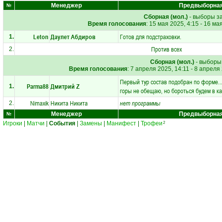
Менеджер
Предвыборная
№
Сборная (мол.)
- выборы з
Время голосования
: 15 мая 2025, 4:15 - 16 мая
Leton
Даулет Абдиров
Готов для подстраховки.
1.
Против всех
2.
Сборная (мол.)
- выборы
Время голосования
: 7 апреля 2025, 14:11 - 8 апреля 
Первый тур состав подобран по форме..
Parma88
Дмитрий Z
1.
горы не обещаю, но бороться будем в к
Nimaxik
Никита Никита
нет программы
2.
Менеджер
Предвыборная
№
Игроки
|
Матчи
|
События
|
Замены
|
Манифест
|
Трофеи
2