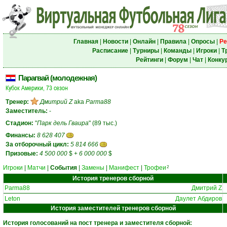
Главная
|
Новости
|
Онлайн
|
Правила
|
Опросы
|
Ре
Расписание
|
Турниры
|
Команды
|
Игроки
|
Т
Рейтинги
|
Форум
|
Чат
|
Конку
Парагвай (молодежная)
Кубок Америки, 73 сезон
Тренер:
Дмитрий Z
aka
Parma88
Заместитель:
-
Стадион:
"
Парк дель Гваира
" (89 тыс.)
Финансы:
8 628 407
За отборочный цикл:
5 814 666
Призовые:
4 500 000
$
+
6 000 000
$
Игроки
|
Матчи
|
События
|
Замены
|
Манифест
|
Трофеи
2
История тренеров сборной
Parma88
Дмитрий Z
Leton
Даулет Абдиров
История заместителей тренеров сборной
История голосований на пост тренера и заместителя сборной: