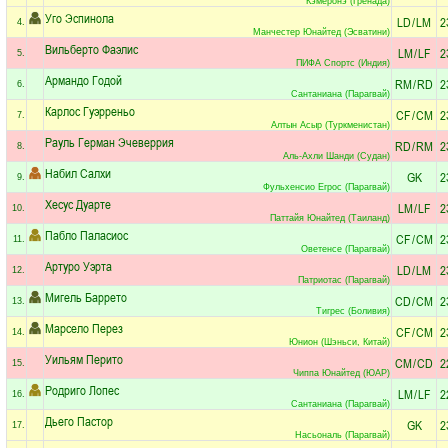
Кэмеронэ (Гренада)
Уго Эспинола
LD
/
LM
2
4.
Манчестер Юнайтед (Эсватини)
Вильберто Фаэлис
LM
/
LF
2
5.
ПИФА Спортс (Индия)
Армандо Годой
RM
/
RD
2
6.
Сантаниана (Парагвай)
Карлос Гуэрреньо
CF
/
CM
2
7.
Алтын Асыр (Туркменистан)
Рауль Герман Эчеверрия
RD
/
RM
2
8.
Аль-Ахли Шанди (Судан)
Набил Салхи
GK
2
9.
Фульхенсио Егрос (Парагвай)
Хесус Дуарте
LM
/
LF
2
10.
Паттайя Юнайтед (Таиланд)
Пабло Паласиос
CF
/
CM
2
11.
Оветенсе (Парагвай)
Артуро Уэрта
LD
/
LM
2
12.
Патриотас (Парагвай)
Мигель Баррето
CD
/
CM
2
13.
Тигрес (Боливия)
Марсело Перез
CF
/
CM
2
14.
Юнион (Шэньси, Китай)
Уильям Перито
CM
/
CD
2
15.
Чиппа Юнайтед (ЮАР)
Родриго Лопес
LM
/
LF
2
16.
Сантаниана (Парагвай)
Дьего Пастор
GK
2
17.
Насьональ (Парагвай)