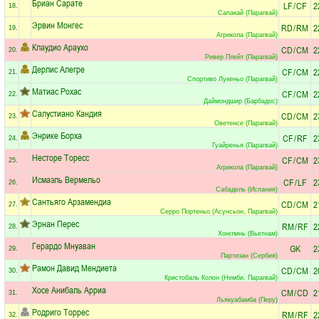
Бриан Сарате
LF
/
CF
2
18.
Сапакай (Парагвай)
Эрвин Монгес
RD
/
RM
2
19.
Агрикола (Парагвай)
Клаудио Араухо
CD
/
CM
2
20.
Ривер Плейт (Парагвай)
Дерлис Алегре
CF
/
CM
2
21.
Спортиво Лукеньо (Парагвай)
Матиас Рохас
CF
/
CM
2
22.
Даймондшир (Барбадос)
Салустиано Кандия
CD
/
CM
2
23.
Оветенсе (Парагвай)
Энрике Борха
CF
/
RF
2
24.
Гуайренья (Парагвай)
Несторе Торесс
CF
/
CM
2
25.
Агрикола (Парагвай)
Исмаэль Вермельо
CF
/
LF
2
26.
Сабадель (Испания)
Сантьяго Арзамендиа
CD
/
CM
2
27.
Серро Портеньо (Асунсьон, Парагвай)
Эрнан Перес
RM
/
RF
2
28.
Хонглинь (Вьетнам)
Герардо Мнуаван
GK
2
29.
Партизан (Сербия)
Рамон Давид Мендиета
CD
/
CM
2
30.
Кристобаль Колон (Немби, Парагвай)
Хосе Анибаль Арриа
CM
/
CD
2
31.
Льякуабамба (Перу)
Родриго Торрес
RM
/
RF
2
32.