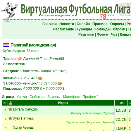
Главная
|
Новости
|
Онлайн
|
Правила
|
Опросы
|
Ре
Расписание
|
Турниры
|
Команды
|
Игроки
|
Т
Рейтинги
|
Форум
|
Чат
|
Конку
Парагвай (молодежная)
Кубок Америки, 73 сезон
Тренер:
Дмитрий Z
aka
Parma88
Заместитель:
-
Стадион:
"
Парк дель Гваира
" (89 тыс.)
Финансы:
8 628 407
За отборочный цикл:
5 814 666
Призовые:
4 500 000
$
+
6 000 000
$
Игроки
|
Матчи
|
События
|
Замены
|
Манифест
|
Трофеи
2
Игрок
№
Поз
Мигель Самудио
LD
/
LM
2
1.
Ливерпуль (Монтевидео, Уругвай)
Хуан Патиньо
CD
/
CM
2
2.
Серро Портеньо (Асунсьон, Парагвай)
Эдгар Аранда
LM
/
LF
2
3.