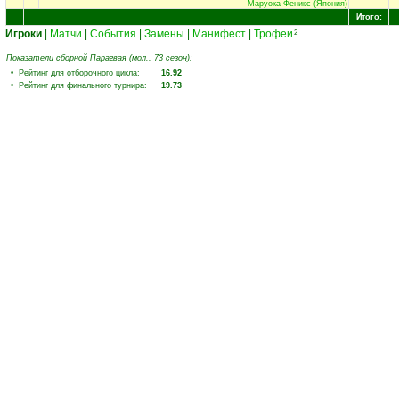
Маруока Феникс (Япония)
Итого:
Игроки
|
Матчи
|
События
|
Замены
|
Манифест
|
Трофеи
2
Показатели сборной Парагвая (мол., 73 сезон):
• Рейтинг для отборочного цикла:
16.92
• Рейтинг для финального турнира:
19.73